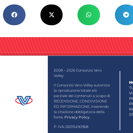
2008 – 2026 Consorzio Vero
Volley
H
Il Consorzio Vero Volley autorizza
T
la riproduzione totale e/o
V
parziale dei contenuti a scopo di
P
RECENSIONE, CONDIVISIONE
P
ED INFORMAZIONE, inserendo
R
la citazione obbligatoria della
S
fonte.
Privacy Policy
.
P. IVA: 06315490968