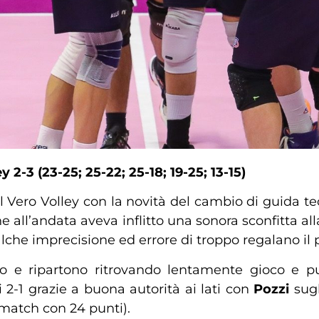
-3 (23-25; 25-22; 25-18; 19-25; 13-15)
l Vero Volley con la novità del cambio di guida t
e all’andata aveva inflitto una sonora sconfitta 
ualche imprecisione ed errore di troppo regalano il p
 e ripartono ritrovando lentamente gioco e pun
 2-1 grazie a buona autorità ai lati con
Pozzi
sugl
 match con 24 punti).