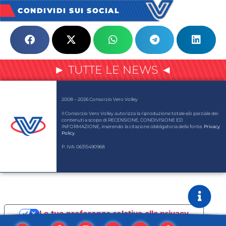
CONDIVIDI SUI SOCIAL
► TUTTE LE NEWS ◄
2008 – 2026 Consorzio Vero Volley
Il Consorzio Vero Volley autorizza la riproduzione totale e/o parziale dei
contenuti a scopo di RECENSIONE, CONDIVISIONE ED
INFORMAZIONE, inserendo la citazione obbligatoria della fonte.
Privacy
Policy
.
P. IVA: 06315490968
Le tue preferenze relative alla privacy