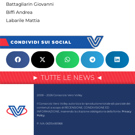
Battagliarin Giovanni
Biffi Andrea
Labarile Mattia
CONDIVIDI SUI SOCIAL
► TUTTE LE NEWS ◄
2008 – 2026 Consorzio Vero Volley
Il Consorzio Vero Volley autorizza la riproduzione totale e/o parziale dei
contenuti a scopo di RECENSIONE, CONDIVISIONE ED
INFORMAZIONE, inserendo la citazione obbligatoria della fonte.
Privacy
Policy
.
P. IVA: 06315490968