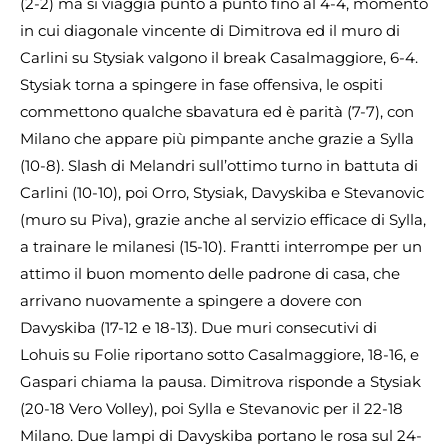
(2-2) ma si viaggia punto a punto fino al 4-4, momento
in cui diagonale vincente di Dimitrova ed il muro di
Carlini su Stysiak valgono il break Casalmaggiore, 6-4.
Stysiak torna a spingere in fase offensiva, le ospiti
commettono qualche sbavatura ed è parità (7-7), con
Milano che appare più pimpante anche grazie a Sylla
(10-8). Slash di Melandri sull’ottimo turno in battuta di
Carlini (10-10), poi Orro, Stysiak, Davyskiba e Stevanovic
(muro su Piva), grazie anche al servizio efficace di Sylla,
a trainare le milanesi (15-10). Frantti interrompe per un
attimo il buon momento delle padrone di casa, che
arrivano nuovamente a spingere a dovere con
Davyskiba (17-12 e 18-13). Due muri consecutivi di
Lohuis su Folie riportano sotto Casalmaggiore, 18-16, e
Gaspari chiama la pausa. Dimitrova risponde a Stysiak
(20-18 Vero Volley), poi Sylla e Stevanovic per il 22-18
Milano. Due lampi di Davyskiba portano le rosa sul 24-