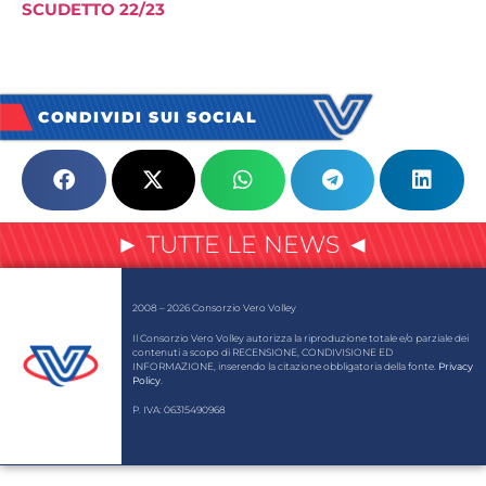
SCUDETTO 22/23
CONDIVIDI SUI SOCIAL
► TUTTE LE NEWS ◄
2008 – 2026 Consorzio Vero Volley
Il Consorzio Vero Volley autorizza la riproduzione totale e/o parziale dei
contenuti a scopo di RECENSIONE, CONDIVISIONE ED
INFORMAZIONE, inserendo la citazione obbligatoria della fonte.
Privacy
Policy
.
P. IVA: 06315490968