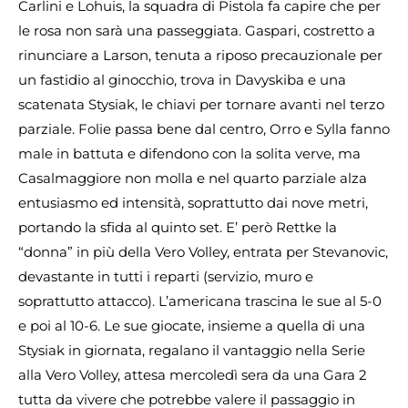
Carlini e Lohuis, la squadra di Pistola fa capire che per
le rosa non sarà una passeggiata. Gaspari, costretto a
rinunciare a Larson, tenuta a riposo precauzionale per
un fastidio al ginocchio, trova in Davyskiba e una
scatenata Stysiak, le chiavi per tornare avanti nel terzo
parziale. Folie passa bene dal centro, Orro e Sylla fanno
male in battuta e difendono con la solita verve, ma
Casalmaggiore non molla e nel quarto parziale alza
entusiasmo ed intensità, soprattutto dai nove metri,
portando la sfida al quinto set. E’ però Rettke la
“donna” in più della Vero Volley, entrata per Stevanovic,
devastante in tutti i reparti (servizio, muro e
soprattutto attacco). L’americana trascina le sue al 5-0
e poi al 10-6. Le sue giocate, insieme a quella di una
Stysiak in giornata, regalano il vantaggio nella Serie
alla Vero Volley, attesa mercoledì sera da una Gara 2
tutta da vivere che potrebbe valere il passaggio in