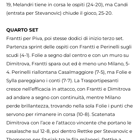
19, Melandri tiene in corsa le ospiti (24-20), ma Candi
(entrata per Stevanovic) chiude il gioco, 25-20.
QUARTO SET
Frantti per Piva, poi stesse dodici di inizio terzo set.
Partenza sprint delle ospiti con Frantti e Perinelli sugli
scudi (4-1). Folie a segno dal centro e con un muro su
Dimitrova, Frantti spara out ed è meno uno Milano, 5-
4. Perinelli riallontana Casalmaggiore (7-5), ma Folie e
Sylla pareggiano i conti (7-7). La Trasportipesanti
cresce nell’efficacia in attacco, con Frantti e Dimitrova
ad andare a segno con continuità, mentre Milano
perde brillantezza, trovando nella sola Folie i punti che
servono per rimanere in corsa (10-8). Scatenata
Dimitrova con l’ace e l’attacco vincente che portano le
casalasche sul 12-8, poi dentro Rettke per Stevanovic e
Thompson per Stysiak tra le fila milanesi. Rettke a