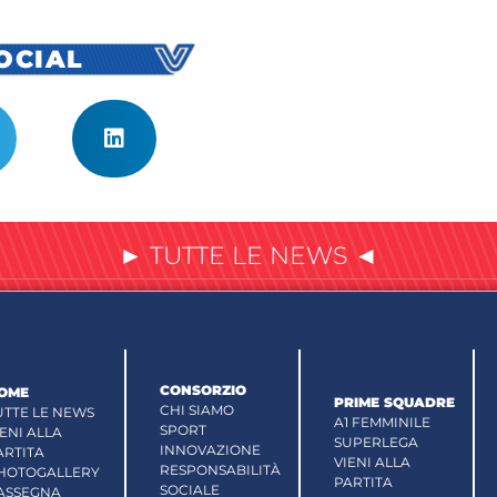
SOCIAL
► TUTTE LE NEWS ◄
CONSORZIO
OME
PRIME SQUADRE
CHI SIAMO
UTTE LE NEWS
A1 FEMMINILE
SPORT
IENI ALLA
SUPERLEGA
INNOVAZIONE
ARTITA
VIENI ALLA
RESPONSABILITÀ
HOTOGALLERY
PARTITA
SOCIALE
ASSEGNA