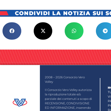
CONDIVIDI LA NOTIZIA SUI 
2008 – 2026 Consorzio Vero
Volley
H
Il Consorzio Vero Volley autorizza
T
la riproduzione totale e/o
V
parziale dei contenuti a scopo di
P
RECENSIONE, CONDIVISIONE
P
ED INFORMAZIONE, inserendo
R