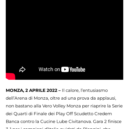
MONZA, 2 APRILE 2022 –
Il calore, l’entusiasmo
dell’Arena di Monza, oltre ad una prova da applausi,
non bastano alla Vero Volley Monza per riaprire la Serie
dei Quarti di Finale dei Play Off Scudetto Credem
Banca contro la Cucine Lube Civitanova. Gara 2 finisce