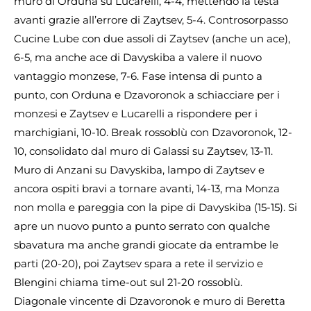
muro di Orduna su Lucarelli, 4-4, mettendo la testa
avanti grazie all’errore di Zaytsev, 5-4. Controsorpasso
Cucine Lube con due assoli di Zaytsev (anche un ace),
6-5, ma anche ace di Davyskiba a valere il nuovo
vantaggio monzese, 7-6. Fase intensa di punto a
punto, con Orduna e Dzavoronok a schiacciare per i
monzesi e Zaytsev e Lucarelli a rispondere per i
marchigiani, 10-10. Break rossoblù con Dzavoronok, 12-
10, consolidato dal muro di Galassi su Zaytsev, 13-11.
Muro di Anzani su Davyskiba, lampo di Zaytsev e
ancora ospiti bravi a tornare avanti, 14-13, ma Monza
non molla e pareggia con la pipe di Davyskiba (15-15). Si
apre un nuovo punto a punto serrato con qualche
sbavatura ma anche grandi giocate da entrambe le
parti (20-20), poi Zaytsev spara a rete il servizio e
Blengini chiama time-out sul 21-20 rossoblù.
Diagonale vincente di Dzavoronok e muro di Beretta