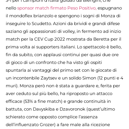
3-1 per i campioni d’Italia guidati da Blengini, che
nello
sponsor match firmato Peso Positivo,
espugnano
il mondoflex brianzolo e spengono i sogni di Monza di
inseguire lo Scudetto. Azioni da brividi e grandi difese
saziano gli appassionati di volley, in fermento ad inizio
match per la CEV Cup 2022 mostrata da Beretta per il
prima volta ai supporters italiani. Lo spettacolo è bello,
fin da subito, con applausi continui per quasi due ore
di gioco di un confronto che ha visto gli ospiti
spuntarla ai vantaggi del primo set con le giocate di
un incontenbile Zaytsev e un solido Simon (12 punti e 4
muri). Monza però non è stata a guardare e, ferita per
aver ceduto sul più bello, ha riproposto un attacco
efficace (53% a fine match) e grande continuità in
battuta, con Davyskiba e Dzavoronok (quest’ultimo
schierato come opposto complice l’assenza
dell’influenzato Grozer) a fare male alla ricezione