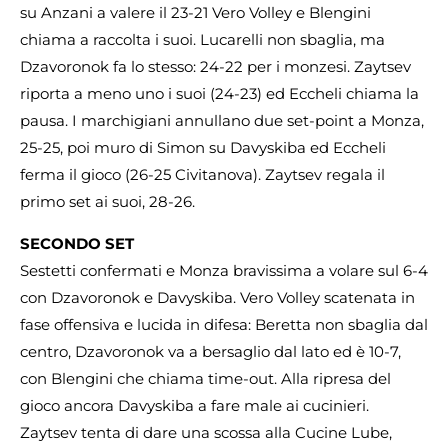
su Anzani a valere il 23-21 Vero Volley e Blengini
chiama a raccolta i suoi. Lucarelli non sbaglia, ma
Dzavoronok fa lo stesso: 24-22 per i monzesi. Zaytsev
riporta a meno uno i suoi (24-23) ed Eccheli chiama la
pausa. I marchigiani annullano due set-point a Monza,
25-25, poi muro di Simon su Davyskiba ed Eccheli
ferma il gioco (26-25 Civitanova). Zaytsev regala il
primo set ai suoi, 28-26.
SECONDO SET
Sestetti confermati e Monza bravissima a volare sul 6-4
con Dzavoronok e Davyskiba. Vero Volley scatenata in
fase offensiva e lucida in difesa: Beretta non sbaglia dal
centro, Dzavoronok va a bersaglio dal lato ed è 10-7,
con Blengini che chiama time-out. Alla ripresa del
gioco ancora Davyskiba a fare male ai cucinieri.
Zaytsev tenta di dare una scossa alla Cucine Lube,