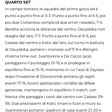
QUARTO SET
In campo tornano le squadre del primo gioco ed è
punto a punto fino al 3-3. Punto a punto fino al 5-5, poi
più due Civitanova complicid due errori rossoblù, 7-5.
Beretta accorcia le distanze dal centro, Davyskiba non
sbaglia dal lato, 7-7. Punto a punto fino al 9-9, poi
Galassi dal centro e Katic dal lato, sul turno in battuta
di Davyskiba, portano i monzesi sull’11-9 e Blengini
chiama time-out. Juantorena e De Cecco (ace)
pareggiano il punteggio (11-11) e si prosegue in
equilibrio fino al 15-15, momento in cui l’ace di Zaytsev
dopo l’invasione di Dzavoronok portano gli ospiti
avanti 17-15. Azioni spettacolari, condite da difese
generose, mantengono in equilibrio il match, con
Monza che pareggia i conti dal centro con Galassi (19-
19). Due preziosismi di Katic (mani e fuori e muro su
Juantorena) portano i padroni di casa avanti 21-20 e