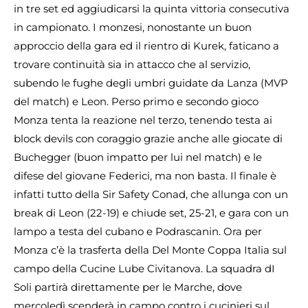
in tre set ed aggiudicarsi la quinta vittoria consecutiva
in campionato. I monzesi, nonostante un buon
approccio della gara ed il rientro di Kurek, faticano a
trovare continuità sia in attacco che al servizio,
subendo le fughe degli umbri guidate da Lanza (MVP
del match) e Leon. Perso primo e secondo gioco
Monza tenta la reazione nel terzo, tenendo testa ai
block devils con coraggio grazie anche alle giocate di
Buchegger (buon impatto per lui nel match) e le
difese del giovane Federici, ma non basta. Il finale è
infatti tutto della Sir Safety Conad, che allunga con un
break di Leon (22-19) e chiude set, 25-21, e gara con un
lampo a testa del cubano e Podrascanin. Ora per
Monza c’è la trasferta della Del Monte Coppa Italia sul
campo della Cucine Lube Civitanova. La squadra dI
Soli partirà direttamente per le Marche, dove
mercoledì scenderà in campo contro i cucinieri sul