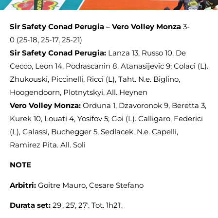
Sir Safety Conad Perugia – Vero Volley Monza
3-
0 (25-18, 25-17, 25-21)
Sir Safety Conad Perugia:
Lanza 13, Russo 10, De
Cecco, Leon 14, Podrascanin 8, Atanasijevic 9; Colaci (L).
Zhukouski, Piccinelli, Ricci (L), Taht. N.e. Biglino,
Hoogendoorn, Plotnytskyi. All. Heynen
Vero Volley Monza:
Orduna 1, Dzavoronok 9, Beretta 3,
Kurek 10, Louati 4, Yosifov 5; Goi (L). Calligaro, Federici
(L), Galassi, Buchegger 5, Sedlacek. N.e. Capelli,
Ramirez Pita. All. Soli
NOTE
Arbitri:
Goitre Mauro, Cesare Stefano
Durata set:
29′, 25′, 27′. Tot. 1h21′.