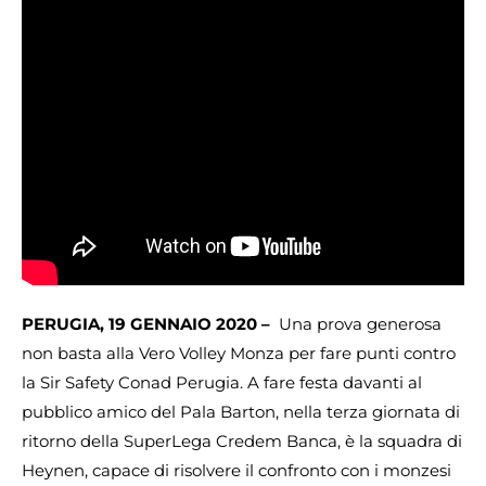
PERUGIA, 19 GENNAIO 2020 –
Una prova generosa
non basta alla Vero Volley Monza per fare punti contro
la Sir Safety Conad Perugia. A fare festa davanti al
pubblico amico del Pala Barton, nella terza giornata di
ritorno della SuperLega Credem Banca, è la squadra di
Heynen, capace di risolvere il confronto con i monzesi