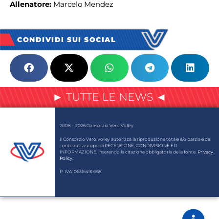
Allenatore:
Marcelo Mendez
CONDIVIDI SUI SOCIAL
► TUTTE LE NEWS ◄
2008 – 2026 Consorzio Vero Volley
Il Consorzio Vero Volley autorizza la riproduzione totale e/o parziale dei
contenuti a scopo di RECENSIONE, CONDIVISIONE ED
INFORMAZIONE, inserendo la citazione obbligatoria della fonte.
Privacy
Policy
.
P. IVA: 06315490968