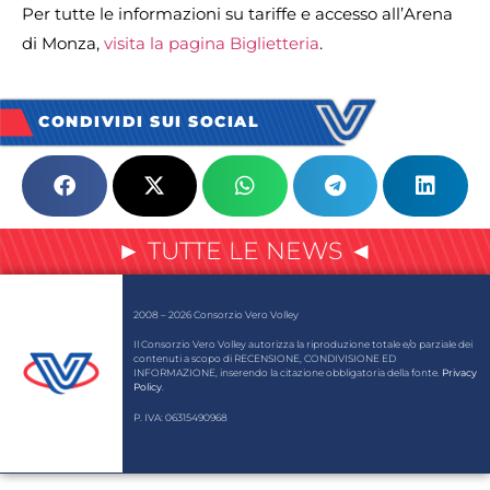
Per tutte le informazioni su tariffe e accesso all’Arena
di Monza,
visita la pagina Biglietteria
.
CONDIVIDI SUI SOCIAL
► TUTTE LE NEWS ◄
2008 – 2026 Consorzio Vero Volley
Il Consorzio Vero Volley autorizza la riproduzione totale e/o parziale dei
contenuti a scopo di RECENSIONE, CONDIVISIONE ED
INFORMAZIONE, inserendo la citazione obbligatoria della fonte.
Privacy
Policy
.
P. IVA: 06315490968