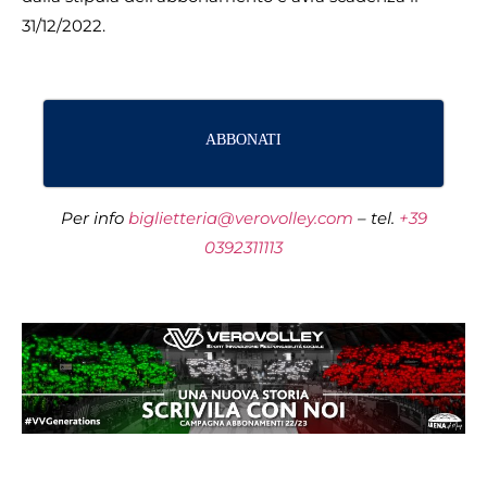
31/12/2022.
ABBONATI
Per info
biglietteria@verovolley.com
– tel.
+39
0392311113