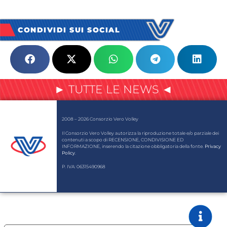
CONDIVIDI SUI SOCIAL
► TUTTE LE NEWS ◄
2008 – 2026 Consorzio Vero Volley
Il Consorzio Vero Volley autorizza la riproduzione totale e/o parziale dei
contenuti a scopo di RECENSIONE, CONDIVISIONE ED
INFORMAZIONE, inserendo la citazione obbligatoria della fonte.
Privacy
Policy
.
P. IVA: 06315490968