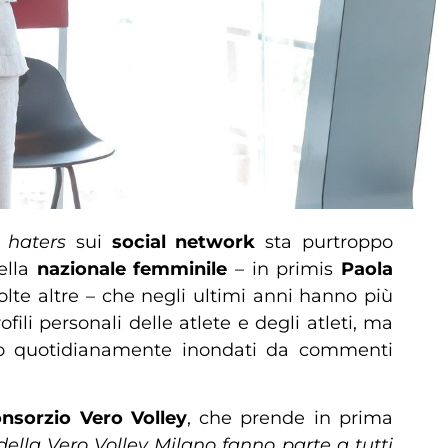
i
haters
sui
social network
sta purtroppo
ella
nazionale femminile
– in primis
Paola
lte altre – che negli ultimi anni hanno più
rofili personali delle atlete e degli atleti, ma
o quotidianamente inondati da commenti
nsorzio Vero Volley
, che prende in prima
i della Vero Volley Milano fanno parte a tutti