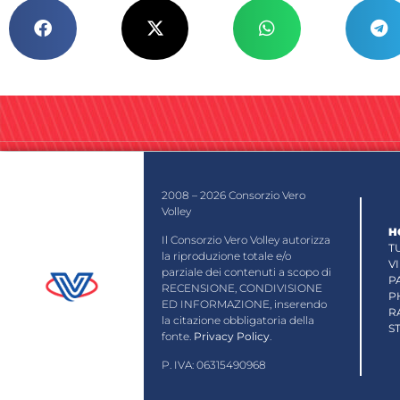
2008 – 2026 Consorzio Vero
Volley
H
Il Consorzio Vero Volley autorizza
T
la riproduzione totale e/o
V
parziale dei contenuti a scopo di
P
RECENSIONE, CONDIVISIONE
P
ED INFORMAZIONE, inserendo
R
la citazione obbligatoria della
S
fonte.
Privacy Policy
.
P. IVA: 06315490968