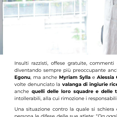
Insulti razzisti, offese gratuite, comment
diventando sempre più preoccupante anche
Egonu
, ma anche
Myriam Sylla
e
Alessia
volte denunciato la
valanga di ingiurie ri
anche
quelli delle loro squadre e delle 
intollerabili, alla cui rimozione i responsab
Una situazione contro la quale si schiera
persona le difese delle sue atlete: “
Da oggi,