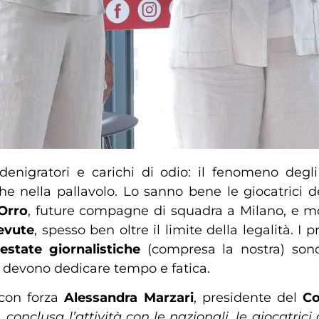
i denigratori e carichi di odio: il fenomeno degl
 nella pallavolo. Lo sanno bene le giocatrici d
 Orro
, future compagne di squadra a Milano, e mo
cevute
, spesso ben oltre il limite della legalità. I p
testate giornalistiche
(compresa la nostra) son
ili devono dedicare tempo e fatica.
 con forza
Alessandra Marzari
, presidente del
Co
 conclusa l’attività con le nazionali, le giocatric