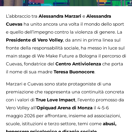
L’abbraccio tra
Alessandra Marzari
e
Alessandra
Cuevas
ha unito ancora una volta il mondo dello sport
e quello dell’impegno contro la violenza di genere. La
Presidente di Vero Volley
, da anni in prima linea sul
fronte della responsabilità sociale, ha messo in luce sul
main stage di We Make Future a Bologna il percorso di
Cuevas, fondatrice del
Centro Antiviolenza
che porta
il nome di sua madre
Teresa Buonocore
.
Marzari e Cuevas sono state protagoniste di una
premiazione che rappresenta una continuità concreta
con i valori di
True Love Impact
, l’evento promosso da
Vero Volley all’
Opiquad Arena di Monza
il 4-5-6
maggio 2026 per affrontare, insieme ad associazioni,
scuole, istituzioni e terzo settore, temi come
abusi,
benessere psicologico e disagio sociale
.