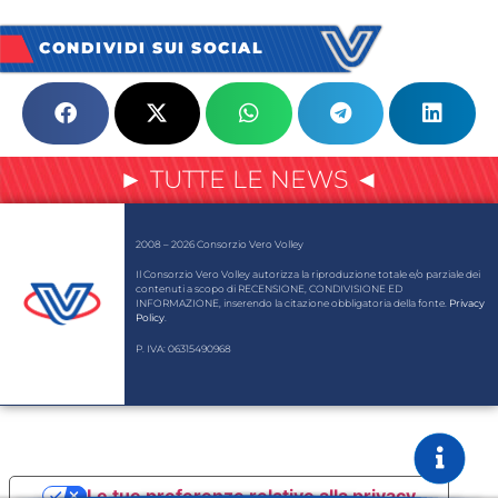
CONDIVIDI SUI SOCIAL
► TUTTE LE NEWS ◄
2008 – 2026 Consorzio Vero Volley
Il Consorzio Vero Volley autorizza la riproduzione totale e/o parziale dei
contenuti a scopo di RECENSIONE, CONDIVISIONE ED
INFORMAZIONE, inserendo la citazione obbligatoria della fonte.
Privacy
Policy
.
P. IVA: 06315490968
Le tue preferenze relative alla privacy