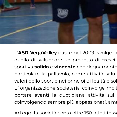
L’
ASD VegaVolley
nasce nel 2009, svolge la 
quello di sviluppare un progetto di cresc
sportiva
solida
e
vincente
che degnamente ra
particolare la pallavolo, come attività sa
valori dello sport e nei principi di lealtà e so
L´organizzazione societaria coinvolge molt
portare avanti la quotidiana attività su
coinvolgendo sempre più appassionati, amat
Ad oggi la società conta oltre 150 atleti tess