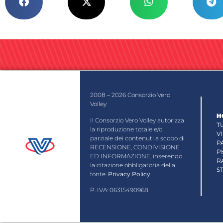
2008 – 2026 Consorzio Vero
Volley
H
Il Consorzio Vero Volley autorizza
T
la riproduzione totale e/o
V
parziale dei contenuti a scopo di
P
RECENSIONE, CONDIVISIONE
P
ED INFORMAZIONE, inserendo
R
la citazione obbligatoria della
S
fonte.
Privacy Policy
.
P. IVA: 06315490968