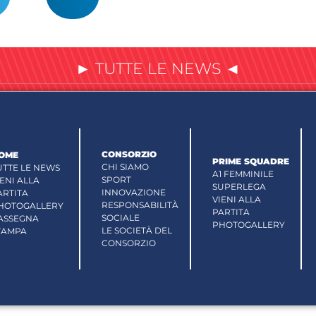
► TUTTE LE NEWS ◄
CONSORZIO
OME
PRIME SQUADRE
CHI SIAMO
UTTE LE NEWS
A1 FEMMINILE
SPORT
IENI ALLA
SUPERLEGA
INNOVAZIONE
ARTITA
VIENI ALLA
RESPONSABILITÀ
HOTOGALLERY
PARTITA
SOCIALE
ASSEGNA
PHOTOGALLERY
LE SOCIETÀ DEL
TAMPA
CONSORZIO