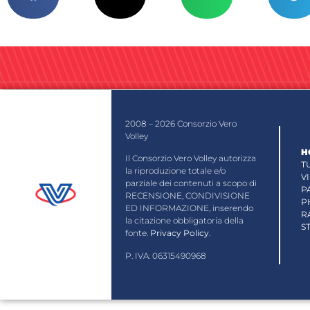
2008 – 2026 Consorzio Vero
Volley
H
Il Consorzio Vero Volley autorizza
T
la riproduzione totale e/o
V
parziale dei contenuti a scopo di
P
RECENSIONE, CONDIVISIONE
P
ED INFORMAZIONE, inserendo
R
la citazione obbligatoria della
S
fonte.
Privacy Policy
.
P. IVA: 06315490968