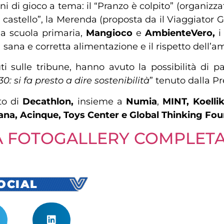
zioni di gioco a tema: il “Pranzo è colpito” (organizz
al castello”, la Merenda (proposta da il Viaggiator
la scuola primaria,
Mangioco
e
AmbienteVero,
i
na e corretta alimentazione e il rispetto dell’am
duti sulle tribune, hanno avuto la possibilità di
: si fa presto a dire sostenibilità
” tenuto dalla P
to di
Decathlon,
insieme a
Numia
,
MINT, Koellike
na, Acinque, Toys Center e Global Thinking Fou
LA FOTOGALLERY COMPLETA
SOCIAL