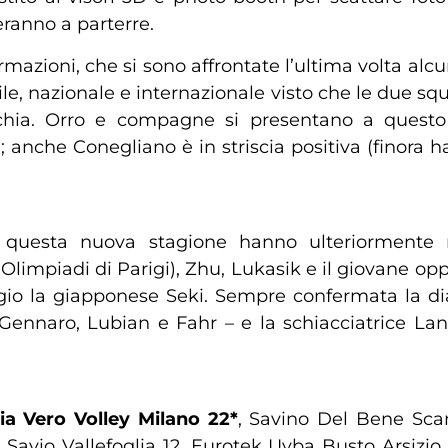
eranno a parterre.
ormazioni, che si sono affrontate l’ultima volta alc
le, nazionale e internazionale visto che le due sq
hia. Orro e compagne si presentano a questo e
 anche Conegliano è in striscia positiva (finora h
questa nuova stagione hanno ulteriormente raf
e Olimpiadi di Parigi), Zhu, Lukasik e il giovane 
eggio la giapponese Seki. Sempre confermata la 
nnaro, Lubian e Fahr – e la schiacciatrice Lani
a Vero Volley Milano 22*
, Savino Del Bene Scan
avio Vallefoglia 12, Eurotek Uyba Busto Arsizio