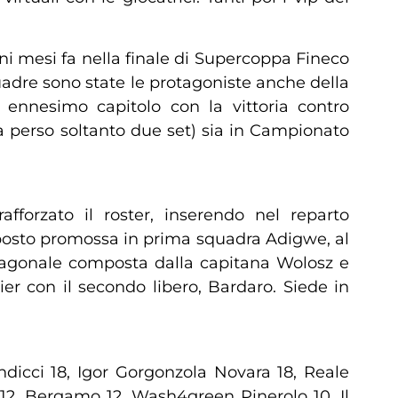
uni mesi fa nella finale di Supercoppa Fineco
uadre sono state le protagoniste anche della
nnesimo capitolo con la vittoria contro
a perso soltanto due set) sia in Campionato
forzato il roster, inserendo nel reparto
opposto promossa in prima squadra Adigwe, al
diagonale composta dalla capitana Wolosz e
er con il secondo libero, Bardaro. Siede in
dicci 18, Igor Gorgonzola Novara 18, Reale
 12, Bergamo 12, Wash4green Pinerolo 10, Il