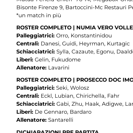
Bisonte Firenze 9, Bartoccini-Mc Restauri 
*un match in più
ROSTER COMPLETO | NUMIA VERO VOLL
Palleggiatrici:
Orro, Konstantinidou
Centrali:
Danesi, Guidi, Heyrman, Kurtagic
Schiacciatrici:
Sylla, Cazaute, Egonu, Daalde
Liberi:
Gelin, Fukudome
Allenatore:
Lavarini
ROSTER COMPLETO | PROSECCO DOC IM
Palleggiatrici:
Seki, Wolosz
Centrali:
Eckl, Lubian, Chirichella, Fahr
Schiacciatrici:
Gabi, Zhu, Haak, Adigwe, Lan
Liberi:
De Gennaro, Bardaro
Allenatore:
Santarelli
DICHIARAZIONI PRE PARTITA