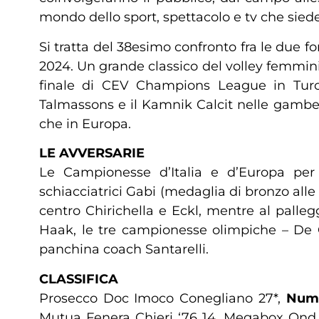
mondo dello sport, spettacolo e tv che sied
Si tratta del 38esimo confronto fra le due f
2024. Un grande classico del volley femmini
finale di CEV Champions League in Turc
Talmassons e il Kamnik Calcit nelle gambe;
che in Europa.
LE AVVERSARIE
Le Campionesse d’Italia e d’Europa per 
schiacciatrici Gabi (medaglia di bronzo all
centro Chirichella e Eckl, mentre al pall
Haak, le tre campionesse olimpiche – De Ge
panchina coach Santarelli.
CLASSIFICA
Prosecco Doc Imoco Conegliano 27*,
Numi
Mutua Fenera Chieri ‘76 14, Megabox Ond. S