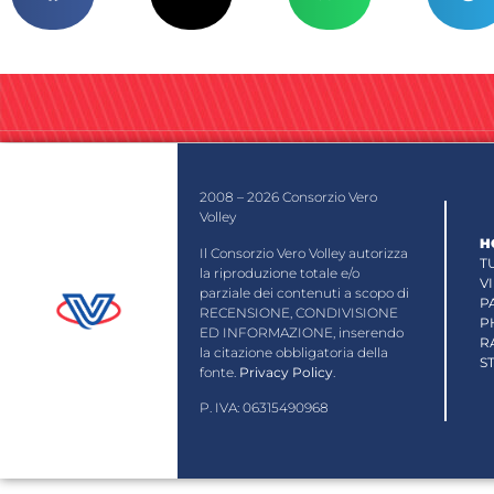
2008 – 2026 Consorzio Vero
Volley
H
Il Consorzio Vero Volley autorizza
T
la riproduzione totale e/o
V
parziale dei contenuti a scopo di
P
RECENSIONE, CONDIVISIONE
P
ED INFORMAZIONE, inserendo
R
la citazione obbligatoria della
S
fonte.
Privacy Policy
.
P. IVA: 06315490968