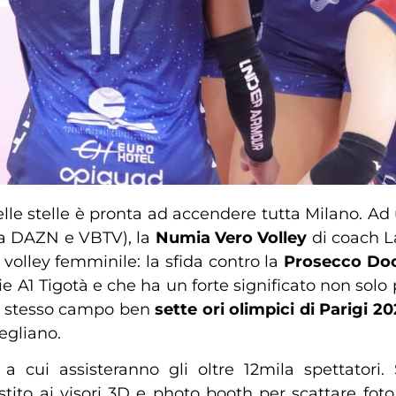
lle stelle è pronta ad accendere tutta Milano. Ad 
ta DAZN e VBTV), la
Numia Vero Volley
di coach L
 volley femminile: la sfida contro la
Prosecco Do
ie A1 Tigotà e che ha un forte significato non solo
lo stesso campo ben
sette ori olimpici di Parigi 2
egliano.
cui assisteranno gli oltre 12mila spettatori. 
ito ai visori 3D e photo booth per scattare foto vi