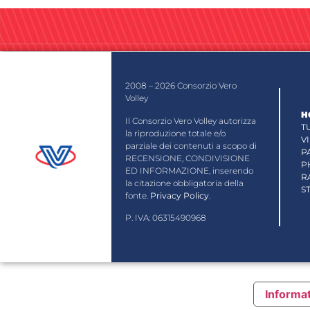
2008 – 2026 Consorzio Vero
Volley
H
Il Consorzio Vero Volley autorizza
T
la riproduzione totale e/o
V
parziale dei contenuti a scopo di
P
RECENSIONE, CONDIVISIONE
P
ED INFORMAZIONE, inserendo
R
la citazione obbligatoria della
S
fonte.
Privacy Policy
.
P. IVA: 06315490968
Informat