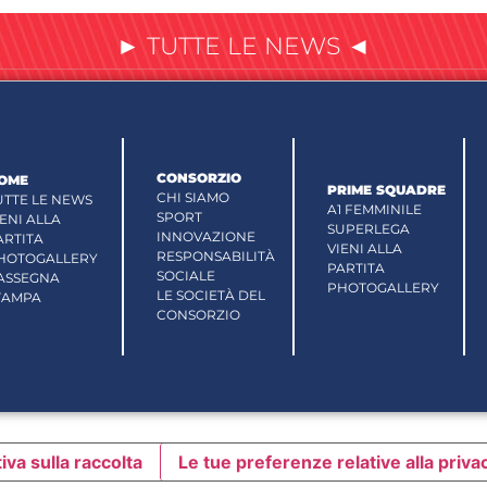
► TUTTE LE NEWS ◄
CONSORZIO
OME
PRIME SQUADRE
CHI SIAMO
UTTE LE NEWS
A1 FEMMINILE
SPORT
IENI ALLA
SUPERLEGA
INNOVAZIONE
ARTITA
VIENI ALLA
RESPONSABILITÀ
HOTOGALLERY
PARTITA
SOCIALE
ASSEGNA
PHOTOGALLERY
LE SOCIETÀ DEL
TAMPA
CONSORZIO
iva sulla raccolta
Le tue preferenze relative alla priva