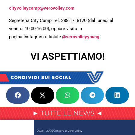
c
ityvolleycamp@verovolley.com
Segreteria City Camp Tel. 388 1718120 (dal lunedì al
venerdì 10:00-16:00), oppure visita la
pagina Instagram ufficiale
@verovolleyyoung
!
VI ASPETTIAMO!
CONDIVIDI SUI SOCIAL
► TUTTE LE NEWS ◄
2008 – 2026 Consorzio Vero Volley