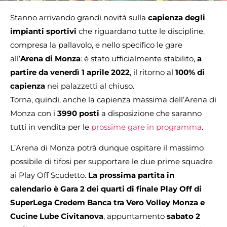
Stanno arrivando grandi novità sulla
capienza
degli
impianti
sportivi
che riguardano tutte le discipline,
compresa la pallavolo, e nello specifico le gare
all’
Arena di Monza
: è stato ufficialmente stabilito,
a
partire da venerdì 1 aprile 2022
, il ritorno al
100% di
capienza
nei palazzetti al chiuso.
Torna, quindi, anche la capienza massima dell’Arena di
Monza con i
3990 posti
a disposizione che saranno
tutti in vendita per le
prossime gare in programma
.
L’Arena di Monza potrà dunque ospitare il massimo
possibile di tifosi per supportare le due prime squadre
ai Play Off Scudetto.
La prossima partita in
calendario è Gara 2 dei quarti di finale Play Off di
SuperLega Credem Banca tra Vero Volley Monza e
Cucine Lube Civitanova
, appuntamento
sabato 2