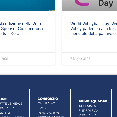
ta edizione della Vero
World Volleyball Day: Ve
y Sponsor Cup incorona
Volley partecipa alla fest
rts – Kora
mondiale della pallavolo
o 2026
7 Luglio 2026
CONSORZIO
OME
PRIME SQUADRE
CHI SIAMO
UTTE LE NEWS
A1 FEMMINILE
SPORT
IENI ALLA
SUPERLEGA
INNOVAZIONE
ARTITA
VIENI ALLA