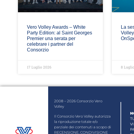
Vero Volley Awards – White
La ses
Party Edition: al Saint Georges
Volle
Premier una serata per
OnSpo
celebrare i partner del
Consorzio
17 Luglio 2026
8 Lugli
2008 – 2026 Consorzio Vero
Volley
H
Il Consorzio Vero Volley autorizza
T
la riproduzione totale e/o
V
parziale dei contenuti a scopo di
P
RECENSIONE, CONDIVISIONE