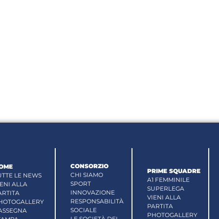
CONSORZIO
OME
PRIME SQUADRE
CHI SIAMO
UTTE LE NEWS
A1 FEMMINILE
SPORT
IENI ALLA
SUPERLEGA
INNOVAZIONE
ARTITA
VIENI ALLA
RESPONSABILITÀ
HOTOGALLERY
PARTITA
SOCIALE
ASSEGNA
PHOTOGALLERY
LE SOCIETÀ DEL