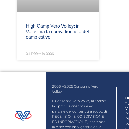
High Camp Vero Volley: in
Valtellina la nuova frontiera del
camp estivo
24 Febbraio 2026
2008 – 2026 Consorzio Vero
Volley
H
Il Consorzio Vero Volley autorizza
T
la riproduzione totale e/o
V
parziale dei contenuti a scopo di
P
RECENSIONE, CONDIVISIONE
P
ED INFORMAZIONE, inserendo
R
la citazione obbligatoria della