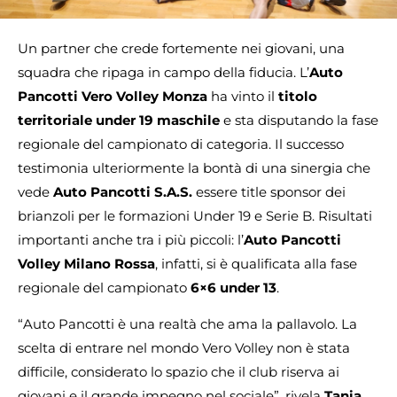
Un partner che crede fortemente nei giovani, una
squadra che ripaga in campo della fiducia. L’
Auto
Pancotti Vero Volley Monza
ha vinto il
titolo
territoriale under 19 maschile
e sta disputando la fase
regionale del campionato di categoria. Il successo
testimonia ulteriormente la bontà di una sinergia che
vede
Auto Pancotti S.A.S.
essere title sponsor dei
brianzoli per le formazioni Under 19 e Serie B. Risultati
importanti anche tra i più piccoli: l’
Auto Pancotti
Volley Milano Rossa
, infatti, si è qualificata alla fase
regionale del campionato
6×6 under 13
.
“Auto Pancotti è una realtà che ama la pallavolo. La
scelta di entrare nel mondo Vero Volley non è stata
difficile, considerato lo spazio che il club riserva ai
giovani e il grande impegno nel sociale”, rivela
Tania