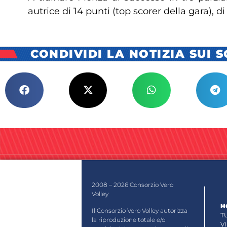
autrice di 14 punti (top scorer della gara), d
CONDIVIDI LA NOTIZIA SUI 
2008 – 2026 Consorzio Vero
Volley
H
Il Consorzio Vero Volley autorizza
T
la riproduzione totale e/o
V