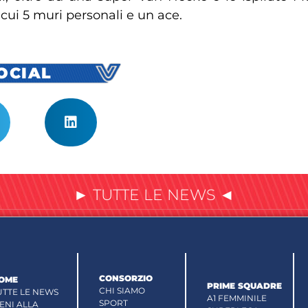
i cui 5 muri personali e un ace.
SOCIAL
► TUTTE LE NEWS ◄
CONSORZIO
OME
PRIME SQUADRE
CHI SIAMO
UTTE LE NEWS
A1 FEMMINILE
SPORT
IENI ALLA