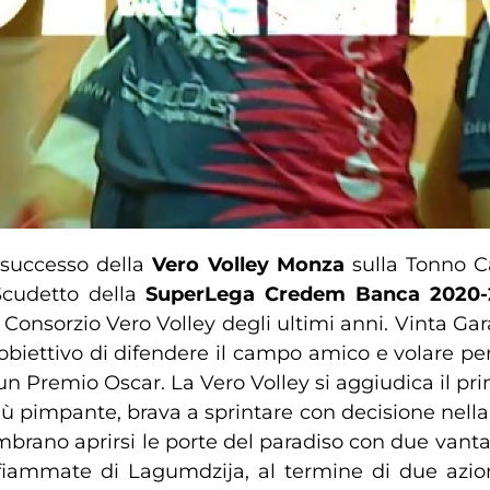
l successo della
Vero Volley Monza
sulla Tonno Ca
Scudetto della
SuperLega Credem Banca 2020-
onsorzio Vero Volley degli ultimi anni. Vinta Gara 
’obiettivo di difendere il campo amico e volare per
 un Premio Oscar. La Vero Volley si aggiudica il pr
iù pimpante, brava a sprintare con decisione nella m
 sembrano aprirsi le porte del paradiso con due vanta
 fiammate di Lagumdzija, al termine di due azioni 