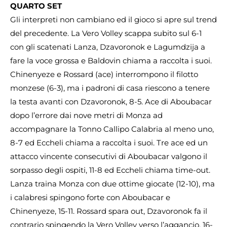
QUARTO SET
Gli interpreti non cambiano ed il gioco si apre sul trend
del precedente. La Vero Volley scappa subito sul 6-1
con gli scatenati Lanza, Dzavoronok e Lagumdzija a
fare la voce grossa e Baldovin chiama a raccolta i suoi.
Chinenyeze e Rossard (ace) interrompono il filotto
monzese (6-3), ma i padroni di casa riescono a tenere
la testa avanti con Dzavoronok, 8-5. Ace di Aboubacar
dopo l’errore dai nove metri di Monza ad
accompagnare la Tonno Callipo Calabria al meno uno,
8-7 ed Eccheli chiama a raccolta i suoi. Tre ace ed un
attacco vincente consecutivi di Aboubacar valgono il
sorpasso degli ospiti, 11-8 ed Eccheli chiama time-out.
Lanza traina Monza con due ottime giocate (12-10), ma
i calabresi spingono forte con Aboubacar e
Chinenyeze, 15-11. Rossard spara out, Dzavoronok fa il
contrario spingendo la Vero Volley verso l’aggancio, 16-