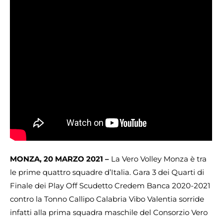
MONZA, 20 MARZO 2021 –
La Vero Volley Monza è tra
le prime quattro squadre d’Italia. Gara 3 dei Quarti di
Finale dei Play Off Scudetto Credem Banca 2020-2021
contro la Tonno Callipo Calabria Vibo Valentia sorride
infatti alla prima squadra maschile del Consorzio Vero