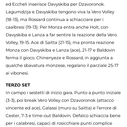
ed Eccheli inserisce Davyskiba per Dzavoronok.
Lagumdzija e Davyskiba tengono viva la Vero Volley
(18-13), ma Rossard continua a schiacciare per i
caalbresi (19-13). Per Monza entra anche Holt, con
Davyskiba e Lanza a far sentire la reazione della Vero
Volley, 19-15. Ace di Saitta (21-15), ma pronta reazione
Monza con Davyskiba e Lanza (ace), 21-17 e Baldovin
ferma il gioco. Chinenyeze e Rossard, in aggiunta a
qualche sbavatura monzese, regalano il parziale 25-17
ai vibonesi.
TERZO SET
In campo i sestetti di inizio gara. Punto a punto iniziale
(3-3), poi break Vero Volley con Dzavoronok (attacco
vincente ed ace), Galassi (muro su Saitta) e l’errore di
Cester, 7-3 e time-out Baldovin. Defalco schiaccia bene
per i calabresi, capaci di rosicchiare punti complice