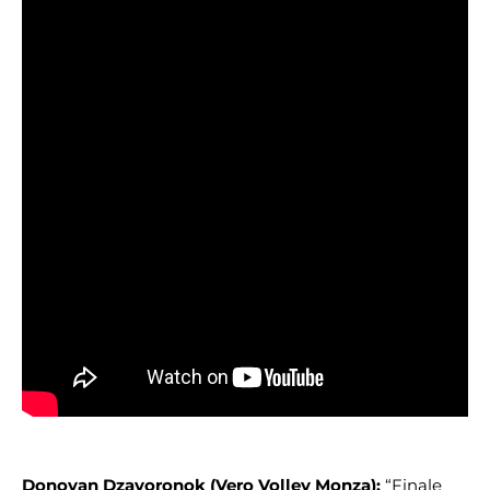
Donovan Dzavoronok (Vero Volley Monza):
“Finale