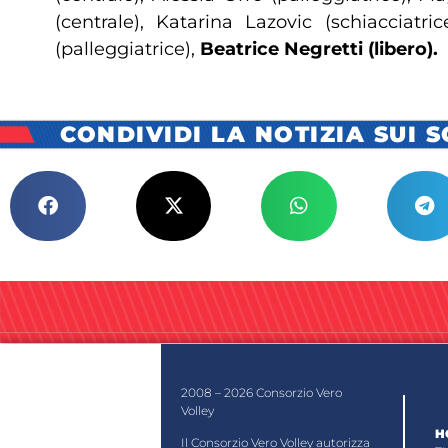
(centrale), Katarina Lazovic (schiacciatri
(palleggiatrice),
Beatrice Negretti (libero).
CONDIVIDI LA NOTIZIA SUI 
2008 – 2026 Consorzio Vero
Volley
H
Il Consorzio Vero Volley autorizza