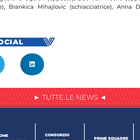
ce), Brankica Mihajlovic (schiacciatrice), Anna D
SOCIAL
► TUTTE LE NEWS ◄
CONSORZIO
OME
PRIME SQUADRE