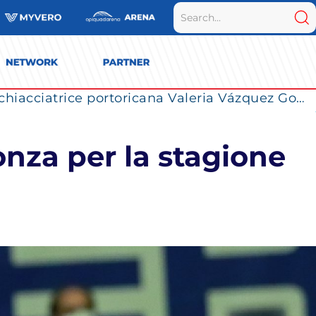
La Numia Vero Volley completa il roster: la schiacciatrice portoricana Valeria Vázquez Gomez è l’ultimo innesto di Milano per la stagione 2026/2027
onza per la stagione