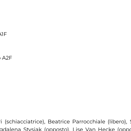
A1F
b A2F
 (schiacciatrice), Beatrice Parrocchiale (libero)
 Magdalena Stysiak (opposto), Lise Van Hecke (opp