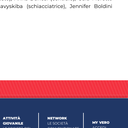
avyskiba (schiacciatrice), Jennifer Boldini
ATTIVITÀ
NETWORK
MY VERO
GIOVANILE
LE SOCIETÀ
ACCEDI