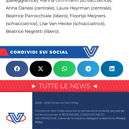
(palleggiatrice), Hanna Orthmann (schiacciatrice),
Anna Danesi (centrale), Laura Heyrman (centrale),
Beatrice Parrocchiale (libero), Floortje Meijners
(schiacciatrice), Lise Van Hecke (schiacciatrice),
Beatrice Negretti (libero).
CONDIVIDI SUI SOCIAL
► TUTTE LE NEWS ◄
2008 – 2026 Consorzio Vero Volley
Il Consorzio Vero Volley autorizza la riproduzione totale e/o parziale dei
contenuti a scopo di RECENSIONE, CONDIVISIONE ED
INFORMAZIONE, inserendo la citazione obbligatoria della fonte.
Privacy
Policy
.