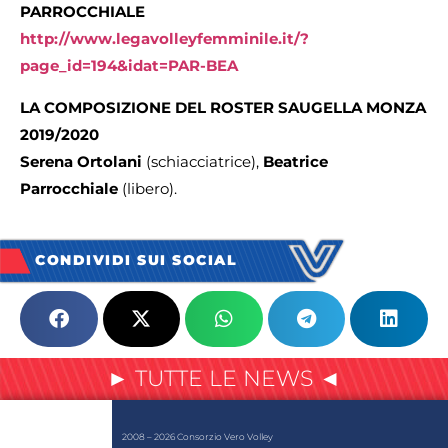
PARROCCHIALE
http://www.legavolleyfemminile.it/?
page_id=194&idat=PAR-BEA
LA COMPOSIZIONE DEL ROSTER SAUGELLA MONZA
2019/2020
Serena Ortolani
(schiacciatrice),
Beatrice
Parrocchiale
(libero).
CONDIVIDI SUI SOCIAL
► TUTTE LE NEWS ◄
2008 – 2026 Consorzio Vero Volley