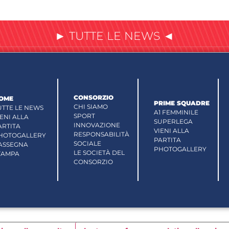
► TUTTE LE NEWS ◄
CONSORZIO
OME
PRIME SQUADRE
CHI SIAMO
UTTE LE NEWS
A1 FEMMINILE
SPORT
IENI ALLA
SUPERLEGA
INNOVAZIONE
ARTITA
VIENI ALLA
RESPONSABILITÀ
HOTOGALLERY
PARTITA
SOCIALE
ASSEGNA
PHOTOGALLERY
LE SOCIETÀ DEL
TAMPA
CONSORZIO