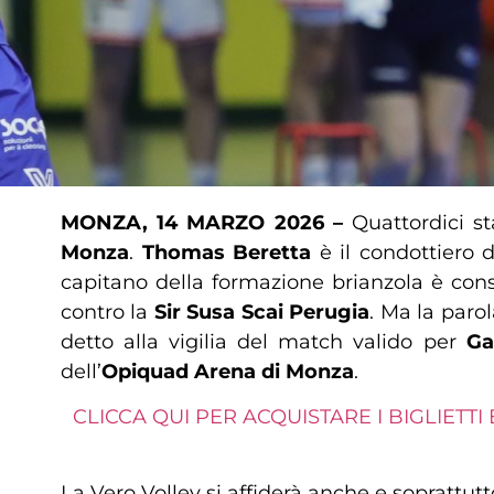
MONZA, 14 MARZO 2026 –
Quattordici st
Monza
.
Thomas Beretta
è il condottiero 
capitano della formazione brianzola è cons
contro la
Sir Susa Scai Perugia
. Ma la paro
detto alla vigilia del match valido per
Ga
dell’
Opiquad Arena di Monza
.
CLICCA QUI PER ACQUISTARE I BIGLIETTI
La Vero Volley si affiderà anche e soprattut