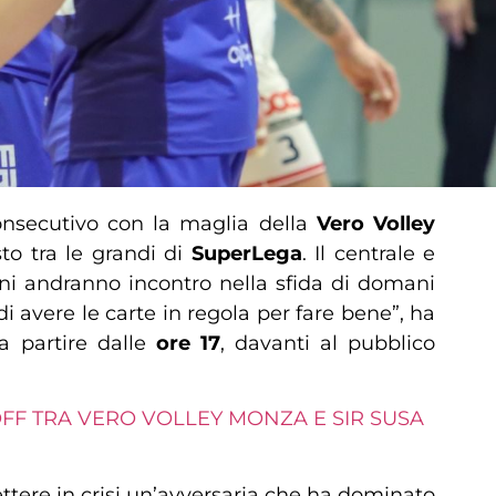
onsecutivo con la maglia della
Vero Volley
to tra le grandi di
SuperLega
. Il centrale e
gni andranno incontro nella sfida di domani
i avere le carte in regola per fare bene”, ha
 a partire dalle
ore 17
, davanti al pubblico
Y OFF TRA VERO VOLLEY MONZA E SIR SUSA
ettere in crisi un’avversaria che ha dominato