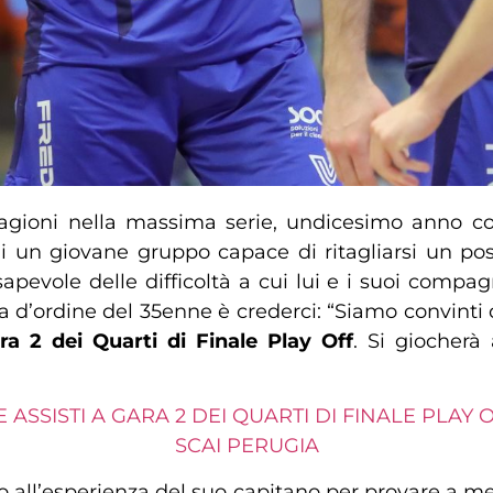
agioni nella massima serie, undicesimo anno c
di un giovane gruppo capace di ritagliarsi un pos
apevole delle difficoltà a cui lui e i suoi compa
la d’ordine del 35enne è crederci: “Siamo convinti d
ra 2 dei Quarti di Finale Play Off
. Si giocherà
 E ASSISTI A GARA 2 DEI QUARTI DI FINALE PLA
SCAI PERUGIA
to all’esperienza del suo capitano per provare a m