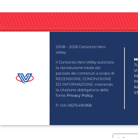
2008 – 2026 Consorzio Vero
Volley
H
Il Consorzio Vero Volley autorizza
T
la riproduzione totale e/o
V
parziale dei contenuti a scopo di
P
RECENSIONE, CONDIVISIONE
P
ED INFORMAZIONE, inserendo
R
la citazione obbligatoria della
S
fonte.
Privacy Policy
.
P. IVA: 06315490968