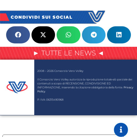
CONDIVIDI SUI SOCIAL
► TUTTE LE NEWS ◄
2008 – 2026 Consorzio Vero Volley
Il Consorzio Vero Volley autorizza la riproduzione totale e/o parziale dei
contenuti a scopo di RECENSIONE, CONDIVISIONE ED
INFORMAZIONE, inserendo la citazione obbligatoria della fonte.
Privacy
Policy
.
P. IVA: 06315490968