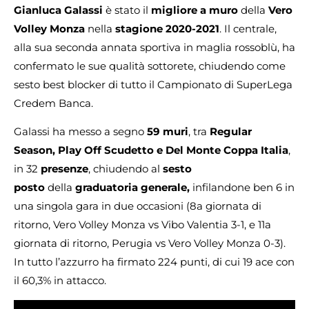
Gianluca Galassi
è stato il
migliore a muro
della
Vero
Volley Monza
nella
stagione 2020-2021
. Il centrale,
alla sua seconda annata sportiva in maglia rossoblù, ha
confermato le sue qualità sottorete, chiudendo come
sesto best blocker di tutto il Campionato di SuperLega
Credem Banca.
Galassi ha messo a segno
59 muri
, tra
Regular
Season, Play Off Scudetto e Del Monte Coppa Italia
,
in 32
presenze
, chiudendo al
sesto
posto
della
graduatoria
generale,
infilandone ben 6 in
una singola gara in due occasioni (8a giornata di
ritorno, Vero Volley Monza vs Vibo Valentia 3-1, e 11a
giornata di ritorno, Perugia vs Vero Volley Monza 0-3).
In tutto l’azzurro ha firmato 224 punti, di cui 19 ace con
il 60,3% in attacco.