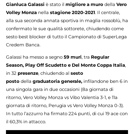
Gianluca Galassi
è stato il
migliore a muro
della
Vero
Volley Monza
nella
stagione 2020-2021
. Il centrale,
alla sua seconda annata sportiva in maglia rossoblù, ha
confermato le sue qualità sottorete, chiudendo come
sesto best blocker di tutto il Campionato di SuperLega
Credem Banca.
Galassi ha messo a segno
59 muri
, tra
Regular
Season, Play Off Scudetto e Del Monte Coppa Italia
,
in 32
presenze
, chiudendo al
sesto
posto
della
graduatoria
generale,
infilandone ben 6 in
una singola gara in due occasioni (8a giornata di
ritorno, Vero Volley Monza vs Vibo Valentia 3-1, e 11a
giornata di ritorno, Perugia vs Vero Volley Monza 0-3).
In tutto l’azzurro ha firmato 224 punti, di cui 19 ace con
il 60,3% in attacco.