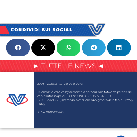
CONDIVIDI SUI SOCIAL
► TUTTE LE NEWS ◄
2008 – 2026 Consorzio Vero Volley
Il Consorzio Vero Volley autorizza la riproduzione totale e/o parziale dei
contenuti a scopo di RECENSIONE, CONDIVISIONE ED
INFORMAZIONE, inserendo la citazione obbligatoria della fonte.
Privacy
Policy
.
P. IVA: 06315490968