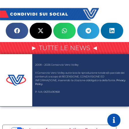
CONDIVIDI SUI SOCIAL
► TUTTE LE NEWS ◄
2008 – 2026 Consorzio Vero Volley
Il Consorzio Vero Volley autorizza la riproduzione totale e/o parziale dei
contenuti a scopo di RECENSIONE, CONDIVISIONE ED
INFORMAZIONE, inserendo la citazione obbligatoria della fonte.
Privacy
Policy
.
P. IVA: 06315490968