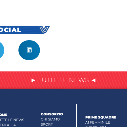
SOCIAL
► TUTTE LE NEWS ◄
CONSORZIO
OME
PRIME SQUADRE
CHI SIAMO
UTTE LE NEWS
A1 FEMMINILE
SPORT
IENI ALLA