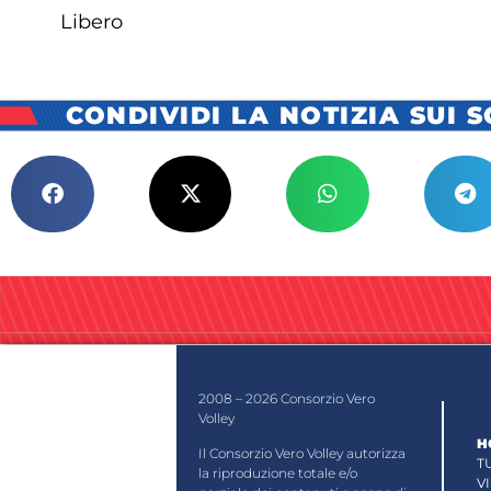
Libero
CONDIVIDI LA NOTIZIA SUI 
2008 – 2026 Consorzio Vero
Volley
H
Il Consorzio Vero Volley autorizza
T
la riproduzione totale e/o
V