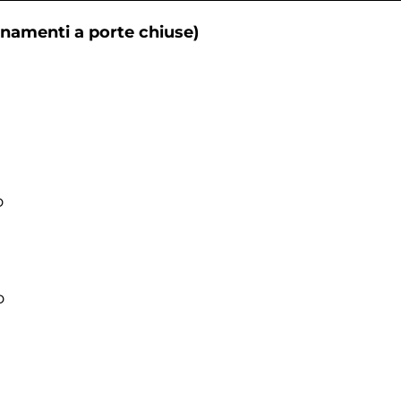
lenamenti a porte chiuse)
o
o