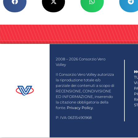
2008 – 2026 Consorzio Vero
Volley
H
Il Consorzio Vero Volley autorizza
T
la riproduzione totale e/o
V
parziale dei contenuti a scopo di
P
RECENSIONE, CONDIVISIONE
P
ED INFORMAZIONE, inserendo
R
la citazione obbligatoria della
S
fonte.
Privacy Policy
.
P. IVA: 06315490968