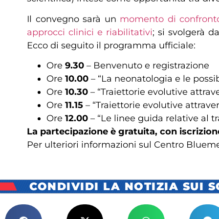
Il convegno sarà un
momento di confronto s
approcci clinici e riabilitativi
; si svolgerà d
Ecco di seguito il programma ufficiale:
Ore
9.30
– Benvenuto e registrazione
Ore
10.00
– “La neonatologia e le possib
Ore
10.30
– “Traiettorie evolutive attrav
Ore
11.15
– “Traiettorie evolutive attrave
Ore
12.00
– “Le linee guida relative al t
La partecipazione è gratuita, con iscrizio
Per ulteriori informazioni sul Centro Bluemers
CONDIVIDI LA NOTIZIA SUI 