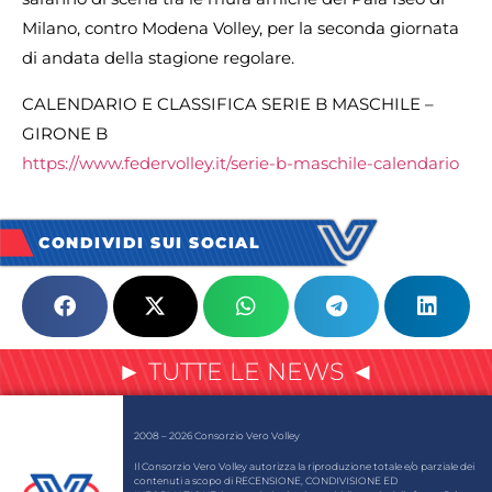
Milano, contro Modena Volley, per la seconda giornata
di andata della stagione regolare.
CALENDARIO E CLASSIFICA SERIE B MASCHILE –
GIRONE B
https://www.federvolley.it/serie-b-maschile-calendario
CONDIVIDI SUI SOCIAL
► TUTTE LE NEWS ◄
2008 – 2026 Consorzio Vero Volley
Il Consorzio Vero Volley autorizza la riproduzione totale e/o parziale dei
contenuti a scopo di RECENSIONE, CONDIVISIONE ED