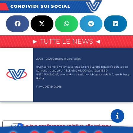
CONDIVIDI SUI SOCIAL
► TUTTE LE NEWS ◄
2008 – 2026 Consorzio Vero Volley
Il Consorzio Vero Volley autorizza la riproduzione totale e/o parziale dei
contenuti a scopo di RECENSIONE, CONDIVISIONE ED
INFORMAZIONE, inserendo la citazione obbligatoria della fonte.
Privacy
Policy
.
P. IVA: 06315490968
Le tue preferenze relative alla privacy