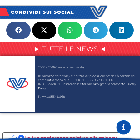
CONDIVIDI SUI SOCIAL
► TUTTE LE NEWS ◄
2008 – 2026 Consorzio Vero Volley
Il Consorzio Vero Volley autorizza la riproduzione totale e/o parziale dei
contenuti a scopo di RECENSIONE, CONDIVISIONE ED
INFORMAZIONE, inserendo la citazione obbligatoria della fonte.
Privacy
Policy
.
P. IVA: 06315490968
Le tue preferenze relative alla privacy