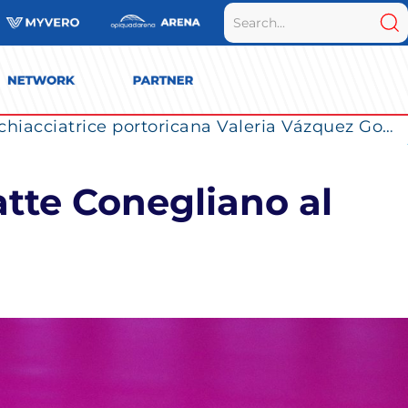
La Numia Vero Volley completa il roster: la schiacciatrice portoricana Valeria Vázquez Gomez è l’ultimo innesto di Milano per la stagione 2026/2027
atte Conegliano al