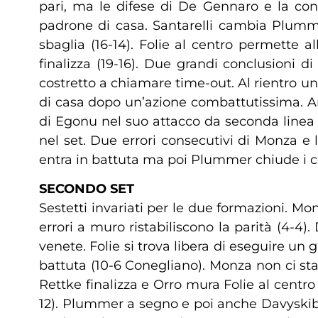
pari, ma le difese di De Gennaro e la con
padrone di casa. Santarelli cambia Plumme
sbaglia (16-14). Folie al centro permette
finalizza (19-16). Due grandi conclusioni 
costretto a chiamare time-out. Al rientro una
di casa dopo un’azione combattutissima. An
di Egonu nel suo attacco da seconda linea 
nel set. Due errori consecutivi di Monza e
entra in battuta ma poi Plummer chiude i co
SECONDO SET
Sestetti invariati per le due formazioni. M
errori a muro ristabiliscono la parità (4-4
venete. Folie si trova libera di eseguire u
battuta (10-6 Conegliano). Monza non ci sta e
Rettke finalizza e Orro mura Folie al centro
12). Plummer a segno e poi anche Davyskiba 