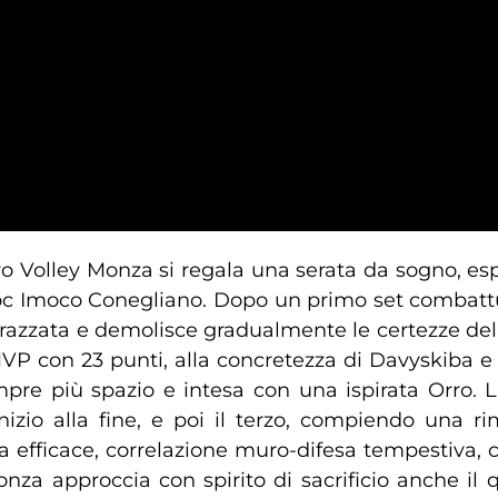
o Volley Monza si regala una serata da sogno, esp
 Doc Imoco Conegliano. Dopo un primo set combattu
razzata e demolisce gradualmente le certezze delle
MVP con 23 punti, alla concretezza di Davyskiba e G
pre più spazio e intesa con una ispirata Orro. 
inizio alla fine, e poi il terzo, compiendo una ri
a efficace, correlazione muro-difesa tempestiva, 
onza approccia con spirito di sacrificio anche il