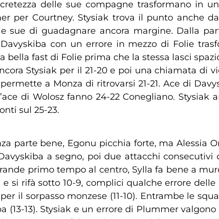
cretezza delle sue compagne trasformano in un 
r per Courtney. Stysiak trova il punto anche dai
 alle sue di guadagnare ancora margine. Dalla pa
di Davyskiba con un errore in mezzo di Folie trasf
 bella fast di Folie prima che la stessa lasci spazi
cora Stysiak per il 21-20 e poi una chiamata di vi
permette a Monza di ritrovarsi 21-21. Ace di Davy
 l’ace di Wolosz fanno 24-22 Conegliano. Stysiak a
nti sul 25-23.
onza parte bene, Egonu picchia forte, ma Alessia Or
). Davyskiba a segno, poi due attacchi consecutiv
n grande primo tempo al centro, Sylla fa bene a mur
 si rifà sotto 10-9, complici qualche errore delle 
 per il sorpasso monzese (11-10). Entrambe le squad
(13-13). Stysiak e un errore di Plummer valgono i