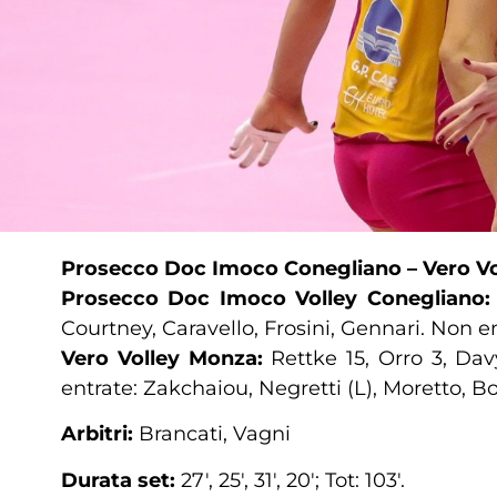
Prosecco Doc Imoco Conegliano – Vero Vo
Prosecco Doc Imoco Volley Conegliano
Courtney, Caravello, Frosini, Gennari. Non ent
Vero Volley Monza:
Rettke 15, Orro 3, Dav
entrate: Zakchaiou, Negretti (L), Moretto, Bol
Arbitri:
Brancati, Vagni
Durata set:
27′, 25′, 31′, 20′; Tot: 103′.