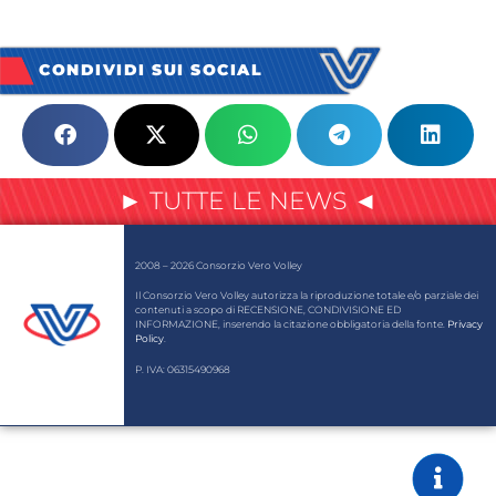
CONDIVIDI SUI SOCIAL
► TUTTE LE NEWS ◄
2008 – 2026 Consorzio Vero Volley
Il Consorzio Vero Volley autorizza la riproduzione totale e/o parziale dei
contenuti a scopo di RECENSIONE, CONDIVISIONE ED
INFORMAZIONE, inserendo la citazione obbligatoria della fonte.
Privacy
Policy
.
P. IVA: 06315490968