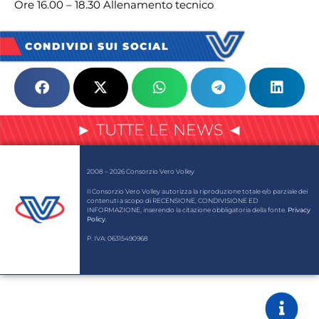
Ore 16.00 – 18.30 Allenamento tecnico
CONDIVIDI SUI SOCIAL
► TUTTE LE NEWS ◄
2008 – 2026 Consorzio Vero Volley
Il Consorzio Vero Volley autorizza la riproduzione totale e/o parziale dei
contenuti a scopo di RECENSIONE, CONDIVISIONE ED
INFORMAZIONE, inserendo la citazione obbligatoria della fonte.
Privacy
Policy
.
P. IVA: 06315490968