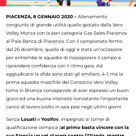
PIACENZA, 8 GENNAIO 2020 –
Allenamento
congiunto di grande utilità quello giocato dalla Vero
Volley Monza con la pari categoria Gas Sales Piacenza
al Pala Banca di Piacenza. Con il campionato fermo
dal 26 dicembre, quella di oggi è stata un’occasione
per entrambe le squadre di riassaporare il campo e
riprendere confidenza con il ritmo gara. Ad
aggiudicarsi la sfida sono stati gli emiliani, 4-1, ma la
prima squadra maschile del Consorzio Vero Volley
torna in Brianza consapevole di aver espresso un buon
gioco ed una buona intensità nonostante l’importante
carico di lavoro svolto in sala pesi negli ultimi giorni.
Senza
Louati
e
Yosifov
, impegnati ai tornei di
qualificazione olimpica (
al primo basta vincere con la
sua Francia un set stasera contro l’Olanda, mentre