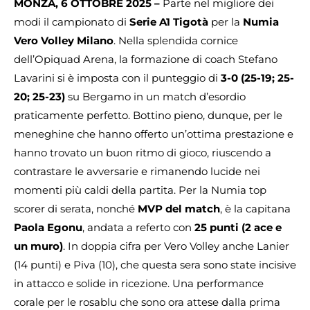
MONZA, 6 OTTOBRE 2025 –
Parte nel migliore dei
modi il campionato di
Serie A1 Tigotà
per la
Numia
Vero Volley Milano
. Nella splendida cornice
dell’Opiquad Arena, la formazione di coach Stefano
Lavarini si è imposta con il punteggio di
3-0 (25-19; 25-
20; 25-23)
su Bergamo in un match d’esordio
praticamente perfetto. Bottino pieno, dunque, per le
meneghine che hanno offerto un’ottima prestazione e
hanno trovato un buon ritmo di gioco, riuscendo a
contrastare le avversarie e rimanendo lucide nei
momenti più caldi della partita. Per la Numia top
scorer di serata, nonché
MVP del match
, è la capitana
Paola Egonu
, andata a referto con
25 punti (2 ace e
un muro)
. In doppia cifra per Vero Volley anche Lanier
(14 punti) e Piva (10), che questa sera sono state incisive
in attacco e solide in ricezione. Una performance
corale per le rosablu che sono ora attese dalla prima