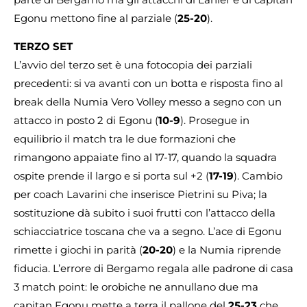
Egonu mettono fine al parziale (
25-20
).
TERZO SET
L’avvio del terzo set è una fotocopia dei parziali
precedenti: si va avanti con un botta e risposta fino al
break della Numia Vero Volley messo a segno con un
attacco in posto 2 di Egonu (
10-9
). Prosegue in
equilibrio il match tra le due formazioni che
rimangono appaiate fino al 17-17, quando la squadra
ospite prende il largo e si porta sul +2 (
17-19
). Cambio
per coach Lavarini che inserisce Pietrini su Piva; la
sostituzione dà subito i suoi frutti con l’attacco della
schiacciatrice toscana che va a segno. L’ace di Egonu
rimette i giochi in parità (
20-20
) e la Numia riprende
fiducia. L’errore di Bergamo regala alle padrone di casa
3 match point: le orobiche ne annullano due ma
capitan Egonu mette a terra il pallone del
25-23
che