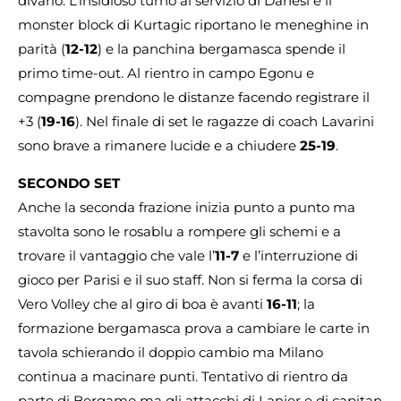
divario. L’insidioso turno al servizio di Danesi e il
monster block di Kurtagic riportano le meneghine in
parità (
12-12
) e la panchina bergamasca spende il
primo time-out. Al rientro in campo Egonu e
compagne prendono le distanze facendo registrare il
+3 (
19-16
). Nel finale di set le ragazze di coach Lavarini
sono brave a rimanere lucide e a chiudere
25-19
.
SECONDO SET
Anche la seconda frazione inizia punto a punto ma
stavolta sono le rosablu a rompere gli schemi e a
trovare il vantaggio che vale l’
11-7
e l’interruzione di
gioco per Parisi e il suo staff. Non si ferma la corsa di
Vero Volley che al giro di boa è avanti
16-11
; la
formazione bergamasca prova a cambiare le carte in
tavola schierando il doppio cambio ma Milano
continua a macinare punti. Tentativo di rientro da
parte di Bergamo ma gli attacchi di Lanier e di capitan