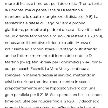
muro di Maar, e time-out per i dolomitici. Trento tenta
la rimonta, ma ci pensa l’ace di Di Martino a
mantenere le quattro lunghezze di distacco (9-5). La
sensazionale difesa di Gaggini, vero e proprio
gladiatore, permette ai padroni di casa – favoriti anche
da un grande tempismo a muro -, di restare a +3 (12-9),
nonostante il tentativo di rientro ospite. Monza è
bravissima ad amministrare il vantaggio, sfruttando
anche l’ottimo momento di forma del centrale Di
Martino (17-12). Mini-break per i dolomitici (17-14): time-
out per coach Eccheli. La Vero Volley continua a
spingere in maniera decisa al servizio, mettendo in
crisi la ricezione trentina, mentre entra in scena
prepotentemente anche l’opposto Szwarc con una
gran parallela per il 21-18. Soli spende anche il secondo
time-out, utile per ricucire fino al 21-20. Il videocheck
premia Monza, che riscontra un’invasione in battuta,