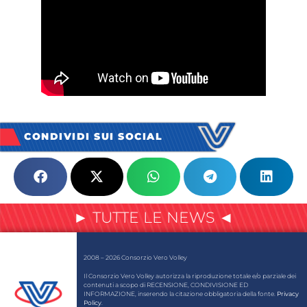
CONDIVIDI SUI SOCIAL
► TUTTE LE NEWS ◄
2008 – 2026 Consorzio Vero Volley
Il Consorzio Vero Volley autorizza la riproduzione totale e/o parziale dei
contenuti a scopo di RECENSIONE, CONDIVISIONE ED
INFORMAZIONE, inserendo la citazione obbligatoria della fonte.
Privacy
Policy
.