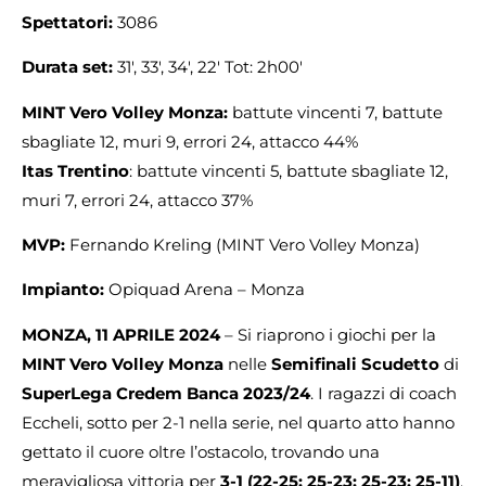
Spettatori:
3086
Durata set:
31′, 33′, 34′, 22′ Tot: 2h00′
MINT Vero Volley Monza:
battute vincenti 7, battute
sbagliate 12, muri 9, errori 24, attacco 44%
Itas Trentino
: battute vincenti 5, battute sbagliate 12,
muri 7, errori 24, attacco 37%
MVP:
Fernando Kreling (MINT Vero Volley Monza)
Impianto:
Opiquad Arena – Monza
MONZA, 11 APRILE 2024
– Si riaprono i giochi per la
MINT Vero Volley Monza
nelle
Semifinali Scudetto
di
SuperLega Credem Banca 2023/24
. I ragazzi di coach
Eccheli, sotto per 2-1 nella serie, nel quarto atto hanno
gettato il cuore oltre l’ostacolo, trovando una
meravigliosa vittoria per
3-1 (22-25; 25-23; 25-23; 25-11)
,