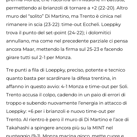
permettendo ai brianzoli di tornare a +2 (22-20). Altro
muro del “solito” Di Martino, ma Trento è cinica nel
rimanere in scia (23-22): time-out Eccheli. Loeppky
trova il punto del set-point (24-22); i dolomitici
annullano, ma come nel precedente parziale ci pensa
ancora Maar, mettendo la firma sul 25-23 e facendo
girare tutti sul 2-1 per Monza.
Tre punti a fila di Loeppky, preciso, potente e tecnico
quanto basta per scardinare la difesa trentina, in
affanno in questo avvio: 4-1 Monza e time-out per Soli.
Trento accusa il colpo, cadendo in un paio di errori di
troppo e subendo nuovamente l’energia in attacco di
Loeppky: +6 per i brianzoli e nuovo time-out per
Trento. Al rientro è pero il muro di Di Martino e l’ace di
Takahashi a spingere ancora più su la MINT nel
punteggio (9-1). Monza macina gioco, mette cuore e