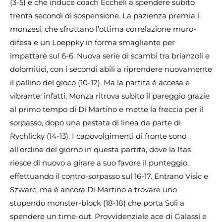
(3-5) e che induce coach Eccheli a spendere subito
trenta secondi di sospensione. La pazienza premia i
monzesi, che sfruttano l’ottima correlazione muro-
difesa e un Loeppky in forma smagliante per
impattare sul 6-6. Nuova serie di scambi tra brianzoli e
dolomitici, con i secondi abili a riprendere nuovamente
il pallino del gioco (10-12). Ma la partita è accesa e
vibrante: infatti, Monza ritrova subito il pareggio grazie
al primo tempo di Di Martino e mette la freccia per il
sorpasso, dopo una pestata di linea da parte di
Rychlicky (14-13). I capovolgimenti di fronte sono
all’ordine del giorno in questa partita, dove la Itas
riesce di nuovo a girare a suo favore il punteggio,
effettuando il contro-sorpasso sul 16-17. Entrano Visic e
Szwarc, ma è ancora Di Martino a trovare uno
stupendo monster-block (18-18) che porta Soli a
spendere un time-out. Provvidenziale ace di Galassi e