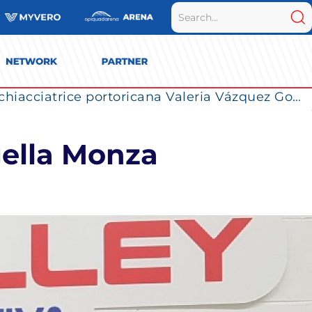
La Numia Vero Volley completa il roster: la schiacciatrice portoricana Valeria Vázquez Gomez è l’ultimo innesto di Milano per la stagione 2026/2027
ugella Monza