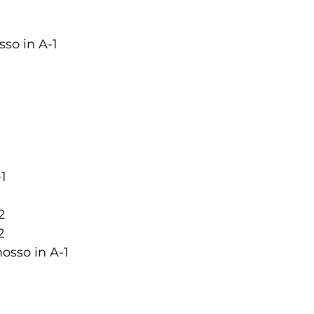
so in A-1
1
2
2
osso in A-1