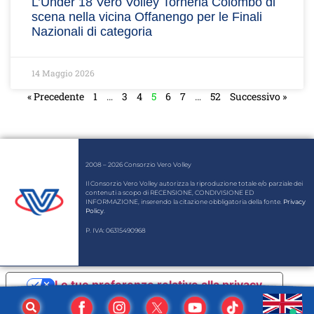
L’Under 18 Vero Volley Torneria Colombo di
scena nella vicina Offanengo per le Finali
Nazionali di categoria
14 Maggio 2026
« Precedente
1
…
3
4
5
6
7
…
52
Successivo »
2008 – 2026 Consorzio Vero Volley
Il Consorzio Vero Volley autorizza la riproduzione totale e/o parziale dei
contenuti a scopo di RECENSIONE, CONDIVISIONE ED
INFORMAZIONE, inserendo la citazione obbligatoria della fonte.
Privacy
Policy
.
P. IVA: 06315490968
Le tue preferenze relative alla privacy
Informativa sulla raccolta