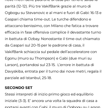
parità (12-12). Più tre VakifBank grazie al muro di
Ogbogu su Stevanovic e al mani e fuori di Gabi: 16-13 e
Gaspari chiama time-out. Le turche difendono e
attaccano benissimo, con Milano che fatica a trovare
efficacia in fase offensiva complice il devastante turno
in battuta di Ozbay. Nonostante il time-out chiamato
da Gaspari sul 20-15 per le padrone di casa, il
VakifBank schiaccia sul pedale dell’acceleratore con
Egonu (muro su Thompson) e Gabi (due muri su
Larson), portandosi sul 23-15. L’errore in battuta di
Davyskiba, entrata per il turno dai nove metri, regala il
parziale ad Istanbul, 25-18.
SECONDO SET
Stessi interpreti di inizio primo gioco ed equilibrio
iniziale (3-3). E’ ancora una volta la squadra di casa a
portarsi avanti con Gabi, il muro di Ogbogu su Larson