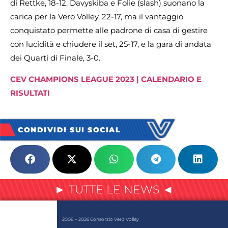
di Rettke, 18-12. Davyskiba e Folie (slash) suonano la
carica per la Vero Volley, 22-17, ma il vantaggio
conquistato permette alle padrone di casa di gestire
con lucidità e chiudere il set, 25-17, e la gara di andata
dei Quarti di Finale, 3-0.
CEV CHAMPIONS LEAGUE 2023 | CALENDARIO E
RISULTATI
CONDIVIDI SUI SOCIAL
► TUTTE LE NEWS ◄
2008 – 2026 Consorzio Vero Volley