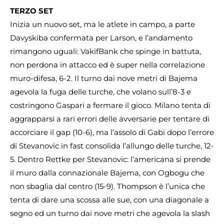
TERZO SET
Inizia un nuovo set, ma le atlete in campo, a parte
Davyskiba confermata per Larson, e l’andamento
rimangono uguali: VakifBank che spinge in battuta,
non perdona in attacco ed è super nella correlazione
muro-difesa, 6-2. Il turno dai nove metri di Bajema
agevola la fuga delle turche, che volano sull’8-3 e
costringono Gaspari a fermare il gioco. Milano tenta di
aggrapparsi a rari errori delle avversarie per tentare di
accorciare il gap (10-6), ma l’assolo di Gabi dopo l’errore
di Stevanovic in fast consolida l’allungo delle turche, 12-
5. Dentro Rettke per Stevanovic: l’americana si prende
il muro dalla connazionale Bajema, con Ogbogu che
non sbaglia dal centro (15-9). Thompson è l’unica che
tenta di dare una scossa alle sue, con una diagonale a
segno ed un turno dai nove metri che agevola la slash