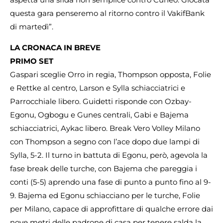
questa gara penseremo al ritorno contro il VakifBank
di martedì”.
LA CRONACA IN BREVE
PRIMO SET
Gaspari sceglie Orro in regia, Thompson opposta, Folie
e Rettke al centro, Larson e Sylla schiacciatrici e
Parrocchiale libero. Guidetti risponde con Ozbay-
Egonu, Ogbogu e Gunes centrali, Gabi e Bajema
schiacciatrici, Aykac libero. Break Vero Volley Milano
con Thompson a segno con l’ace dopo due lampi di
Sylla, 5-2. Il turno in battuta di Egonu, però, agevola la
fase break delle turche, con Bajema che pareggia i
conti (5-5) aprendo una fase di punto a punto fino al 9-
9. Bajema ed Egonu schiacciano per le turche, Folie
per Milano, capace di approfittare di qualche errore dai
nove metri delle padrone di casa per tenere salda la