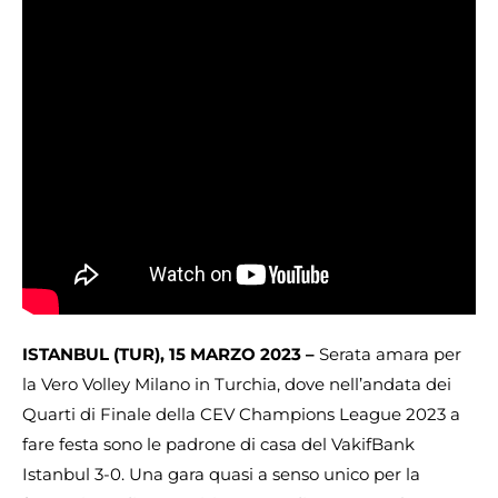
ISTANBUL (TUR), 15 MARZO 2023 –
Serata amara per
la Vero Volley Milano in Turchia, dove nell’andata dei
Quarti di Finale della CEV Champions League 2023 a
fare festa sono le padrone di casa del VakifBank
Istanbul 3-0. Una gara quasi a senso unico per la