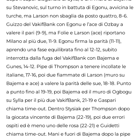
su Stevanovic, sul turno in battuta di Egonu, avvicina le
turche, ma Larson non sbaglia da posto quattro, 8-6.
Guizzo del VakifBank con Egonu e l’ace di Ozbay a
valere il pari (9-9), ma Folie e Larson (ace) riportano
Milano al più due, 11-9. Egonu firma la parità (11-11),
aprendo una fase equilibrata fino al 12-12, subito
interrotta dalla fuga del VakifBank con Bajema e
Gunes, 14-12. Pipe di Thompson a tenere incollate le
italiane, 17-16, poi due fiammate di Larson (muro su
Bajema e ace) a valere la parità delle sue, 18-18. Punto
a punto fino al 19-19, poi Bajema ed il muro di Ogbogu
su Sylla per il più due VakifBank, 21-19 e Gaspari
chiama time-out. Dentro Stysiak per Thompson dopo
la giocata vincente di Bajema (22-19), poi due errori
ospiti ed è meno uno delle rosa (22-21) e Guidetti
chiama time-out. Mani e fuori di Bajema dopo la pipe