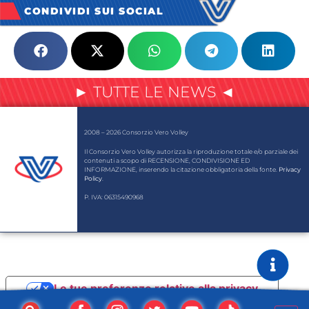
CONDIVIDI SUI SOCIAL
► TUTTE LE NEWS ◄
2008 – 2026 Consorzio Vero Volley
Il Consorzio Vero Volley autorizza la riproduzione totale e/o parziale dei
contenuti a scopo di RECENSIONE, CONDIVISIONE ED
INFORMAZIONE, inserendo la citazione obbligatoria della fonte.
Privacy
Policy
.
P. IVA: 06315490968
Le tue preferenze relative alla privacy