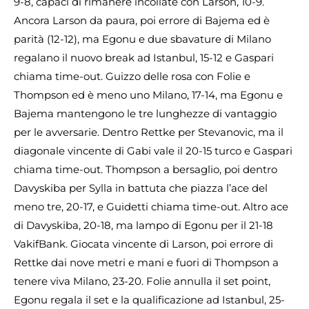
9-8, capaci di rimanere incollate con Larson, 10-9.
Ancora Larson da paura, poi errore di Bajema ed è
parità (12-12), ma Egonu e due sbavature di Milano
regalano il nuovo break ad Istanbul, 15-12 e Gaspari
chiama time-out. Guizzo delle rosa con Folie e
Thompson ed è meno uno Milano, 17-14, ma Egonu e
Bajema mantengono le tre lunghezze di vantaggio
per le avversarie. Dentro Rettke per Stevanovic, ma il
diagonale vincente di Gabi vale il 20-15 turco e Gaspari
chiama time-out. Thompson a bersaglio, poi dentro
Davyskiba per Sylla in battuta che piazza l’ace del
meno tre, 20-17, e Guidetti chiama time-out. Altro ace
di Davyskiba, 20-18, ma lampo di Egonu per il 21-18
VakifBank. Giocata vincente di Larson, poi errore di
Rettke dai nove metri e mani e fuori di Thompson a
tenere viva Milano, 23-20. Folie annulla il set point,
Egonu regala il set e la qualificazione ad Istanbul, 25-