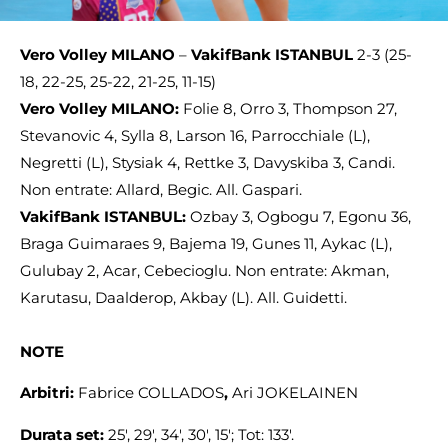
Vero Volley MILANO
–
VakifBank ISTANBUL
2-3 (25-
18, 22-25, 25-22, 21-25, 11-15)
Vero Volley MILANO:
Folie 8, Orro 3, Thompson 27,
Stevanovic 4, Sylla 8, Larson 16, Parrocchiale (L),
Negretti (L), Stysiak 4, Rettke 3, Davyskiba 3, Candi.
Non entrate: Allard, Begic. All. Gaspari.
VakifBank ISTANBUL:
Ozbay 3, Ogbogu 7, Egonu 36,
Braga Guimaraes 9, Bajema 19, Gunes 11, Aykac (L),
Gulubay 2, Acar, Cebecioglu. Non entrate: Akman,
Karutasu, Daalderop, Akbay (L). All. Guidetti.
NOTE
Arbitri:
Fabrice COLLADOS
,
Ari JOKELAINEN
Durata set:
25′, 29′, 34′, 30′, 15′; Tot: 133′.