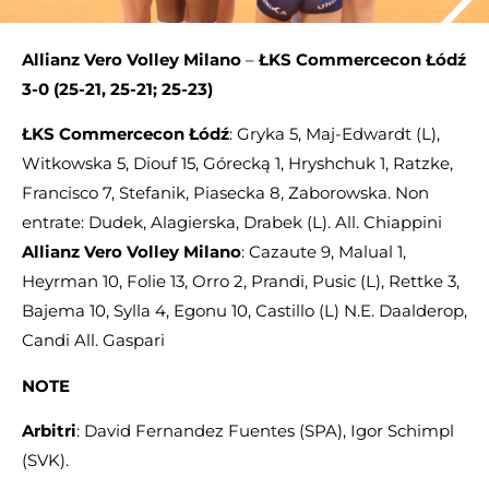
Allianz Vero Volley Milano
–
ŁKS Commercecon Łódź
3-0 (25-21, 25-21; 25-23)
ŁKS Commercecon Łódź
: Gryka 5, Maj-Edwardt (L),
Witkowska 5, Diouf 15, Górecką 1, Hryshchuk 1, Ratzke,
Francisco 7, Stefanik, Piasecka 8, Zaborowska. Non
entrate: Dudek, Alagierska, Drabek (L). All. Chiappini
Allianz Vero Volley Milano
: Cazaute 9, Malual 1,
Heyrman 10, Folie 13, Orro 2, Prandi, Pusic (L), Rettke 3,
Bajema 10, Sylla 4, Egonu 10, Castillo (L) N.E. Daalderop,
Candi All. Gaspari
NOTE
Arbitri
: David Fernandez Fuentes (SPA), Igor Schimpl
(SVK).