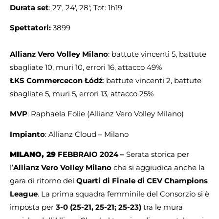
Durata set
: 27′, 24′, 28′; Tot: 1h19′
Spettatori:
3899
Allianz Vero Volley Milano
: battute vincenti 5, battute
sbagliate 10, muri 10, errori 16, attacco 49%
ŁKS Commercecon Łódź
: battute vincenti 2, battute
sbagliate 5, muri 5, errori 13, attacco 25%
MVP
: Raphaela Folie (Allianz Vero Volley Milano)
Impianto
: Allianz Cloud – Milano
MILANO, 29
FEBBRAIO 2024 –
Serata storica per
l’
Allianz Vero Volley Milano
che si aggiudica anche la
gara di ritorno dei
Quarti di Finale di CEV Champions
League
. La prima squadra femminile del Consorzio si è
imposta per
3-0 (25-21, 25-21; 25-23)
tra le mura