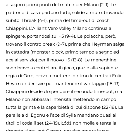
a segno i primi punti del match per Milano (2-1). Le
padrone di casa partono forte, solide a muro, trovando
subito il break (4-1), prima del time-out di coach
Chiappini. L’Allianz Vero Volley Milano continua a
spingere, portandosi sul +5 (9-4). Le polacche, però,
trovano il contro break (9-7), prima che Heyrman salga
in cattedra (monster block, primo tempo a segno ed
ace al servizio) per il nuovo +5 (13-8). Le meneghine
sono brave a controllare il gioco, grazie alla sapiente
regia di Orro, brava a mettere in ritmo le centrali Folie-
Heyrman decisive per mantenere il vantaggio (18-13).
Chiappini decide di spendere il secondo time-out, ma
Milano non abbassa l’intensità mettendo in campo
tutta la grinta e la caparbietà di cui dispone (22-18). La
parallela di Egonu e l’ace di Sylla mandano quasi ai
titoli di coda il set (24-19). Łódź non molla e tenta la
rimonta, time-out Gaspari per richiamare le sue