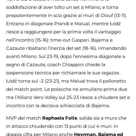
soddisfazione di aver tolto un set a Milano, e torna
prepotentemente in scia grazie ai muri di Diouf (13-11).
Entrano in diagonale Prandi e Malual, mentre Łódź
riesce a raggiungere per la prima volta il vantaggio
nell’incontro (15-16): time-out Gaspari. Bajema e
Cazaute ribaltano l’inerzia del set (18-16), rimandando
avanti Milano. Sul 23-19, dopo l’ennesima diagonale a
segno di Cazaute, coach Chiappini chiede la
sospensione tecnica per richiamare le sue ragazze.
Łódź torna sul -2 (23-21), ma Malual trova il pallonetto
del match point. Le polacche ne annullano prima due
ma l’Allianz Vero Volley sul 25-23 riesce a chiudere set e
incontro con la decisiva schiacciata di Bajema.
MVP del match
Raphaela Folie
, solida sia a muro che
in attacco chiudendo con 13 punti di cui 4 muri. In
doppia cifra per Milano anche
Heyrman, Bajema ed