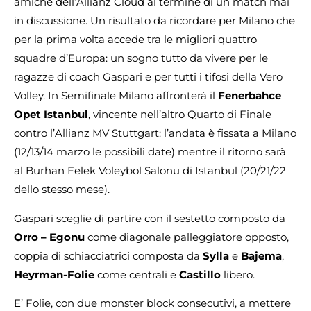
amiche dell’Allianz Cloud al termine di un match mai
in discussione. Un risultato da ricordare per Milano che
per la prima volta accede tra le migliori quattro
squadre d’Europa: un sogno tutto da vivere per le
ragazze di coach Gaspari e per tutti i tifosi della Vero
Volley. In Semifinale Milano affronterà il
Fenerbahce
Opet Istanbul
, vincente nell’altro Quarto di Finale
contro l’Allianz MV Stuttgart: l’andata è fissata a Milano
(12/13/14 marzo le possibili date) mentre il ritorno sarà
al Burhan Felek Voleybol Salonu di Istanbul (20/21/22
dello stesso mese).
Gaspari sceglie di partire con il sestetto composto da
Orro – Egonu
come diagonale palleggiatore opposto,
coppia di schiacciatrici composta da
Sylla
e
Bajema
,
Heyrman-Folie
come centrali e
Castillo
libero.
E’ Folie, con due monster block consecutivi, a mettere