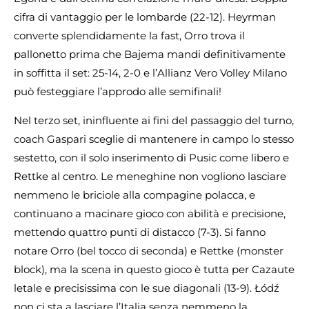
cifra di vantaggio per le lombarde (22-12). Heyrman
converte splendidamente la fast, Orro trova il
pallonetto prima che Bajema mandi definitivamente
in soffitta il set: 25-14, 2-0 e l’Allianz Vero Volley Milano
può festeggiare l’approdo alle semifinali!
Nel terzo set, ininfluente ai fini del passaggio del turno,
coach Gaspari sceglie di mantenere in campo lo stesso
sestetto, con il solo inserimento di Pusic come libero e
Rettke al centro. Le meneghine non vogliono lasciare
nemmeno le briciole alla compagine polacca, e
continuano a macinare gioco con abilità e precisione,
mettendo quattro punti di distacco (7-3). Si fanno
notare Orro (bel tocco di seconda) e Rettke (monster
block), ma la scena in questo gioco è tutta per Cazaute
letale e precisissima con le sue diagonali (13-9). Łódź
non ci sta a lasciare l’Italia senza nemmeno la