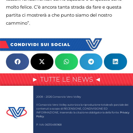
molto felice. C’è ancora tanta strada da fare e questa
partita ci mostrerà a che punto siamo del nostro
cammino”.
CONDIVIDI SUI SOCIAL
► TUTTE LE NEWS ◄
2008 – 2026 Consorzio Vero Volley
Il Consorzio Vero Volley autorizza la riproduzione totale e/o parziale dei
contenuti a scopo di RECENSIONE, CONDIVISIONE ED
INFORMAZIONE, inserendo la citazione obbligatoria della fonte.
Privacy
Policy
.
P. IVA: 06315490968