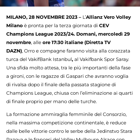
MILANO, 28 NOVEMBRE 2023 –
L’
Allianz
Vero Volley
Milano
è pronta per la terza giornata di
CEV
Champions League 2023/24.
Domani, mercoledì 29
novembre
, alle
ore 17:30 italiane (Diretta TV
DAZN)
, Orro e compagne faranno visita alla corazzata
turca del VakifBank Istanbul
,
al Vakifbank Spor Saray.
Una sfida molto attesa, tra le più importanti della fase
a gironi, con le ragazze di Gaspari che avranno voglia
di rivalsa dopo il finale della passata stagione di
Champions League, chiusa con l’eliminazione ai quarti
di finale proprio per mano delle turche.
La formazione ammiraglia femminile del Consorzio,
nella massima competizione continentale, è reduce
dalle belle vittorie contro le serbe della Jedinstvo Stara
Pazova e le francesi del Volley Mulhouse Alsace con