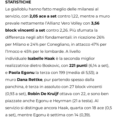
STATISTICHE
Le gialloblu hanno fatto meglio delle milanesi al
servizio, con
2,05 ace a set
contro 1,22, mentre a muro
prevale nettamente l’Allianz Vero Volley con
3,56
block vincenti a set
contro 2,26. Più sfumata la
differenza negli altri fondamentali: in ricezione 26%
per Milano e 24% per Conegliano, in attacco 47% per
l’Imoco e 45% per le lombarde. A livello
individuale
Isabelle Haak
è la seconda miglior
realizzatrice dietro Boskovic, con
221 punti
(6,14 a set),
e
Paola Egonu
la terza con 199 (media di 5,53); a
muro
Dana Rettke
, pur partendo spesso dalla
panchina, è terza in assoluto con 27 block vincenti
(0,93 a set),
Robin De Kruijf
ottava con 22, e sono ben
piazzate anche Egonu e Heyrman (21 a testa). Al
servizio si distingue ancora Haak, quarta con 18 ace (0,5
a set), mentre Egonu è settima con 14 (0,39).