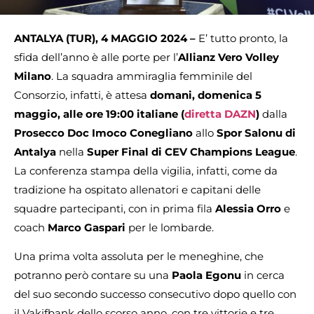
ANTALYA (TUR), 4 MAGGIO 2024 –
E’ tutto pronto, la
sfida dell’anno è alle porte per l’
Allianz
Vero Volley
Milano
. La squadra ammiraglia femminile del
Consorzio, infatti, è attesa
domani, domenica 5
maggio, alle ore 19:00 italiane (
diretta DAZN
)
dalla
Prosecco Doc Imoco Conegliano
allo
Spor Salonu di
Antalya
nella
Super Final di CEV Champions League
.
La conferenza stampa della vigilia, infatti, come da
tradizione ha ospitato allenatori e capitani delle
squadre partecipanti, con in prima fila
Alessia Orro
e
coach
Marco Gaspari
per le lombarde.
Una prima volta assoluta per le meneghine, che
potranno però contare su una
Paola
Egonu
in cerca
del suo secondo successo consecutivo dopo quello con
il Vakifbank dello scorso anno, con tre vittorie e tre