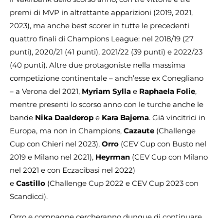
premi di MVP in altrettante apparizioni (2019, 2021,
2023), ma anche best scorer in tutte le precedenti
quattro finali di Champions League: nel 2018/19 (27
punti), 2020/21 (41 punti), 2021/22 (39 punti) e 2022/23
(40 punti). Altre due protagoniste nella massima
competizione continentale – anch’esse ex Conegliano
– a Verona del 2021,
Myriam
Sylla
e
Raphaela
Folie
,
mentre presenti lo scorso anno con le turche anche le
bande
Nika
Daalderop
e
Kara
Bajema
. Già vincitrici in
Europa, ma non in Champions,
Cazaute
(Challenge
Cup con Chieri nel 2023),
Orro
(CEV Cup con Busto nel
2019 e Milano nel 2021),
Heyrman
(CEV Cup con Milano
nel 2021 e con Eczacibasi nel 2022)
e
Castillo
(Challenge Cup 2022 e CEV Cup 2023 con
Scandicci).
Orro e compagne cercheranno dunque di continuare